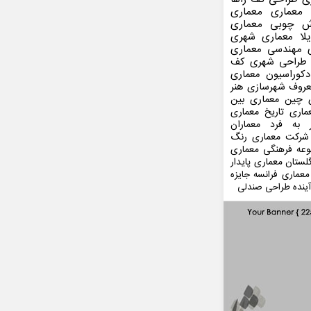
 معماری
معماری
ش چوبی
معماری
لا
معماری شهری
مهندسی معماری
طراحی شهری
کف
کوراسیون
معماری
عروف
شهرسازی
هنر
 چین
معماری بین
ماری
تاریخ معماری
 به فرد
معماران
شرکت معماری
رنگ
عه فرهنگی
معماری
لستان
معماری پایدار
معماری فرانسه
جایزه
ینده
طراحی صندلی