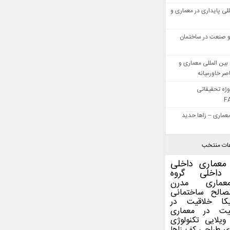
للی پایداری در معماری و
 صنعت در ساختمان
بین المللی معماری و
ر خاورمیانه
وژه تحقیقاتی
F
عماری – زاها حدید
ات منتخب
معماری داخلی
داخلی
گروه
عماری مدرن
صالح ساختمانی
کا
خلاقیت در
یت در معماری
ویلایی
تکنولوژی
ی
طراحی کف
زاها