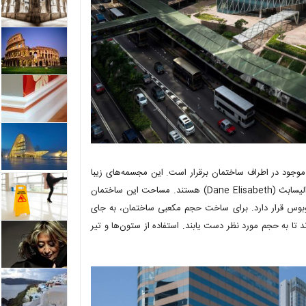
وجود در اطراف ساختمان برقرار است. این مجسمه‌های زیبا
محصول هنر هنری موری (Henry Moore)، جو مینگ (Ju Ming) و دیم الیسابث (Dane Elisabeth) هستند. مساحت این ساختمان
تگاه اتوبوس قرار دارد. برای ساخت حجم مکعبی ساختمان، به جای
 تا به حجم مورد نظر دست یابند. استفاده از ستون‌ها و تیر