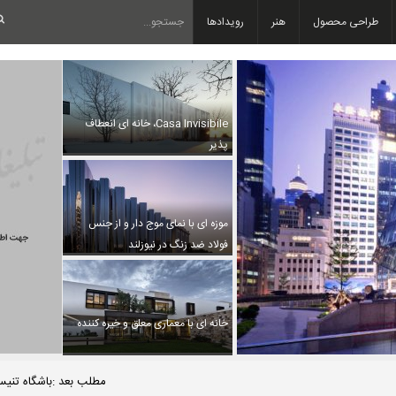
طراحی محصول
هنر
رویدادها
Casa Invisibile، خانه ای انعطاف
پذیر
موزه ای با نمای موج دار و از جنس
فولاد ضد زنگ در نیوزلند
خانه ای با معماری معلق و خیره کننده
مطلب بعد :باشگاه تنیس