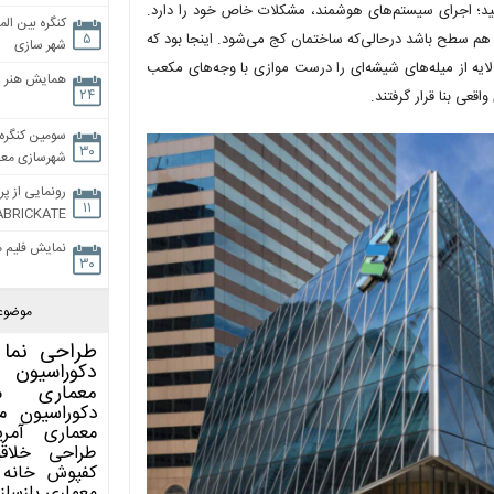
ید؛ اجرای سیستم‌های هوشمند، مشکلات خاص خود را دارد.
کنگره بین الم
 هم سطح باشد درحالی‌که ساختمان کج می‌شود. اینجا بود که
۵
شهر سازی
ین لایه از میله‌های شیشه‌ای را درست موازی با وجه‌های مکعب
همایش هنر و
۲۴
قعی بنا قرار گرفتند.
سومین کنگره 
۳۰
شهرسازی معاص
رونمایی از پر
۱۱
ABRICKATE
نمایش فلیم م
۳۰
موضوع
طراحی نما
دکوراسیون 
معماری
م
دکوراسیون
م
معماری آمری
طراحی
خلاق
کفپوش
خانه 
معماری
بازساز