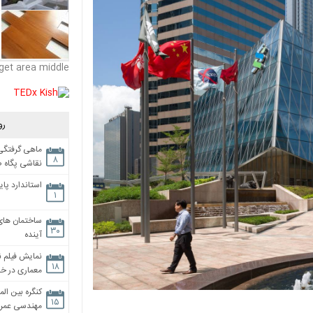
get area middle
رو
ماهی گرفتگی،
۸
نقاشی پگاه 
استاندارد پای
۱
ساختمان های
۳۰
آینده
نمایش فیلم ن
۱۸
معماری در خان
کنگره بین الم
۱۵
مهندسی عمران