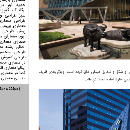
حدید
نور در
ارگانیک
کفپو
سبز
طراحی وی
طراحی معماری
معماری بیرونی
پوش
طراحی د
اروپا
معماران م
معماری
معماری
المللی
رشته مع
طراحی منحصر
طراحی کفپوش
در معماری
مجمو
ایتالیا
معماری انگ
نگی و شکل و شمایل میدان خلق کرده است. ویژگی‌های ظریف
فضا در معماری
معماری
معماری آ
 خارق‌العاده ایجاد کرده‌اند.