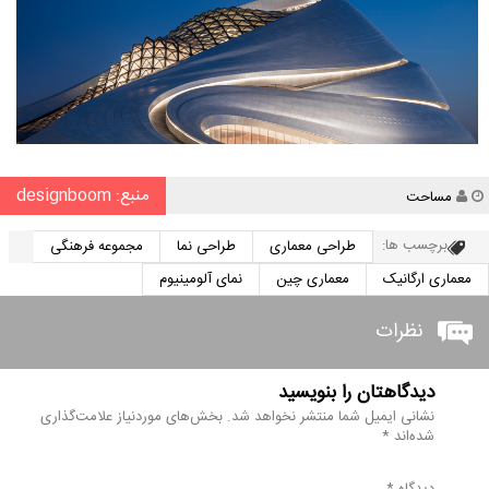
منبع: designboom
نویسنده
مساحت
برچسب ها:
طراحی معماری
طراحی نما
مجموعه فرهنگی
معماری ارگانیک
معماری چین
نمای آلومینیوم
نظرات
دیدگاهتان را بنویسید
نشانی ایمیل شما منتشر نخواهد شد.
بخش‌های موردنیاز علامت‌گذاری
شده‌اند
*