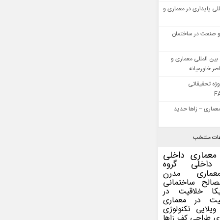
للی پایداری در معماری و
 صنعت در ساختمان
بین المللی معماری و
ر خاورمیانه
وژه تحقیقاتی
F
عماری – زاها حدید
ات منتخب
معماری داخلی
داخلی
گروه
عماری مدرن
صالح ساختمانی
کا
خلاقیت در
یت در معماری
ویلایی
تکنولوژی
ی
طراحی کف
زاها