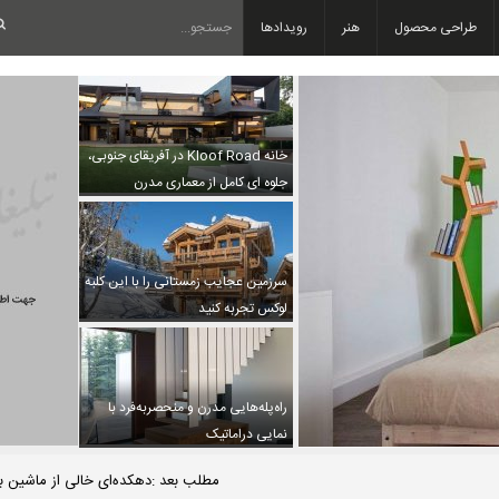
طراحی محصول
هنر
رویدادها
خانه Kloof Road در آفریقای جنوبی،
جلوه ای کامل از معماری مدرن
سرزمین عجایب زمستانی را با این کلبه
لوکس تجربه کنید
راه‌پله‌هایی مدرن و منحصربه‌فرد با
نمایی دراماتیک
مطلب بعد :دهکده‌ای خالی از ماشین بر