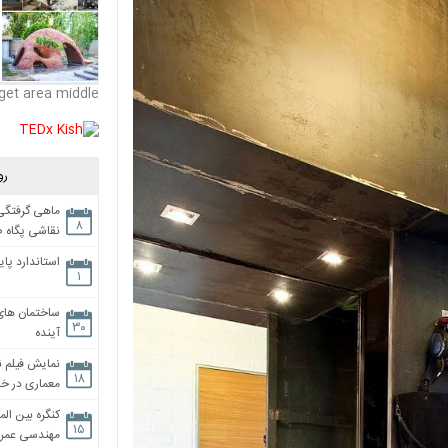
get area middle
رو
ماهی گرفتگی،
۸
نقاشی پگاه 
استاندارد پای
۱
ساختمان های
۳۰
آینده
نمایش فیلم ن
۱۸
معماری در خان
کنگره بین الم
۱۵
مهندسی عمران