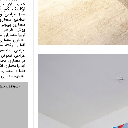
حدید
نور در
ارگانیک
کفپو
سبز
طراحی وی
طراحی معماری
معماری بیرونی
پوش
طراحی د
اروپا
معماران م
معماری
معماری
المللی
رشته مع
طراحی منحصر
طراحی کفپوش
در معماری
مجمو
ایتالیا
معماری انگ
فضا در معماری
معماری
معماری آ