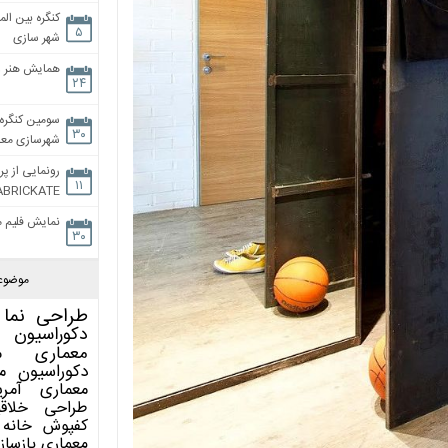
کنگره بین الم
۵
شهر سازی
همایش هنر و
۲۴
سومین کنگره 
۳۰
شهرسازی معاص
رونمایی از پر
۱۱
ABRICKATE
نمایش فلیم م
۳۰
موضوع
طراحی نما
دکوراسیون 
معماری
م
دکوراسیون
م
معماری آمری
طراحی
خلاق
کفپوش
خانه 
معماری
بازساز