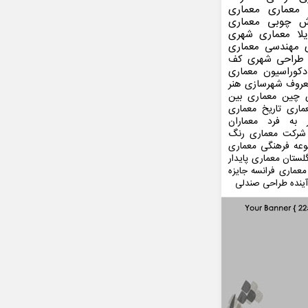
 معماری
معماری
ش چوبی
معماری
لا
معماری شهری
مهندسی معماری
طراحی شهری
کف
کوراسیون
معماری
عروف
شهرسازی
هنر
 چین
معماری بین
ماری
تاریخ معماری
 به فرد
معماران
شرکت معماری
رنگ
عه فرهنگی
معماری
لستان
معماری پایدار
معماری فرانسه
جایزه
ینده
طراحی صندلی