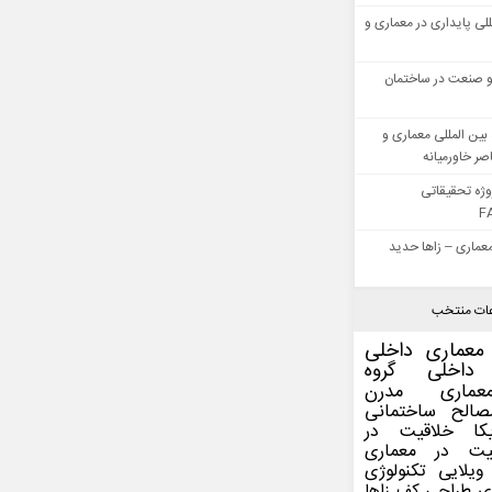
للی پایداری در معماری و
 صنعت در ساختمان
بین المللی معماری و
ر خاورمیانه
وژه تحقیقاتی
F
عماری – زاها حدید
ات منتخب
معماری داخلی
داخلی
گروه
عماری مدرن
صالح ساختمانی
کا
خلاقیت در
یت در معماری
ویلایی
تکنولوژی
ی
طراحی کف
زاها