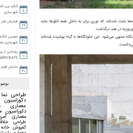
کنگره بین الم
۵
شهر سازی
باعث شده‌اند که نوری برابر به داخل همه اتاق‌ها بتابد.
همایش هنر و
۲۴
سومین کنگره 
نتهی می‌شود. این خلوتگاه‌ها با گیاه پوشیده شده‌اند.
۳۰
شهرسازی معاص
می‌دانست.
رونمایی از پر
۱۱
ABRICKATE
نمایش فلیم م
۳۰
موضوع
طراحی نما
دکوراسیون 
معماری
م
دکوراسیون
م
معماری آمری
طراحی
خلاق
کفپوش
خانه 
معماری
بازساز