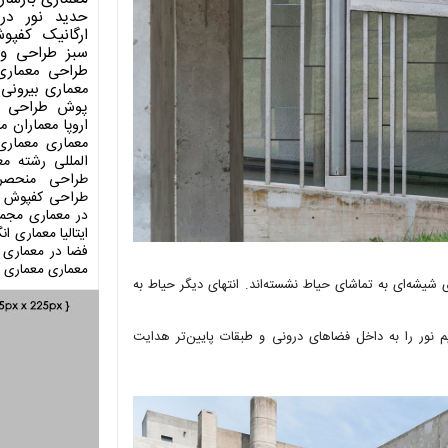
حدید
نور در
ارگانیک
کفپو
سبز
طراحی وی
طراحی معماری
معماری بیرونی
پوش
طراحی د
اروپا
معماران م
معماری
معماری
المللی
رشته مع
طراحی منحصر
طراحی کفپوش
در معماری
مجمو
ایتالیا
معماری انگ
فضا در معماری
معماری
معماری آ
کل قرار گرفته‌اند. راهروهای شیشه‌ای به تماشای حیاط نشسته‌اند. انتهای دیگر حیاط به
ور را به داخل فضاهای درونی و طبقات پایین‌تر هدایت