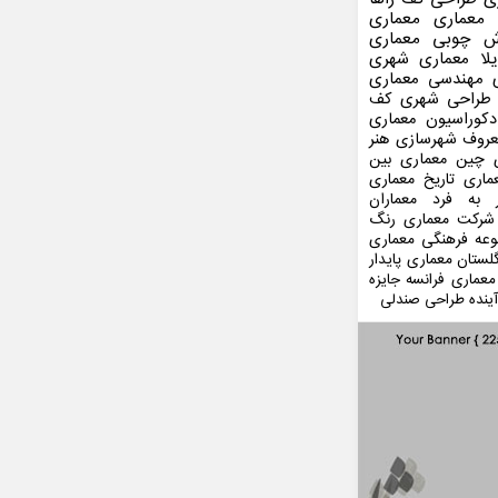
 معماری
معماری
ش چوبی
معماری
لا
معماری شهری
مهندسی معماری
طراحی شهری
کف
کوراسیون
معماری
عروف
شهرسازی
هنر
 چین
معماری بین
ماری
تاریخ معماری
 به فرد
معماران
شرکت معماری
رنگ
عه فرهنگی
معماری
لستان
معماری پایدار
معماری فرانسه
جایزه
ینده
طراحی صندلی