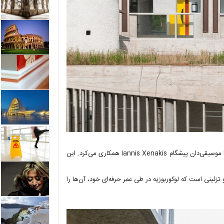
لوکوربوزیه ، یکی از طرفداران اصلی جنبش مدرنیته بود که در زمینه طراحی با موسیقی‌دان پیشگام Iannis Xenakis همکاری می‌کرد. این
زئینی است که لوکوربوزیه در طی عمر حرفه‌ای خود، آن‌ها را