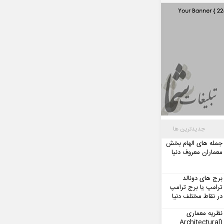
جدیدترین ها
جمله های الهام بخش
معماران معروف دنیا
برج های دونالد
ترامپ یا برج ترامپ
در نقاط مختلف دنیا
نظریه معماری
(Architectural