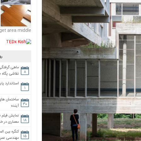
get area middle
رو
ماهی گرفتگی،
۸
نقاشی پگاه 
استاندارد پای
۱
ساختمان های
۳۰
آینده
نمایش فیلم ن
۱۸
معماری در خان
کنگره بین الم
۱۵
مهندسی عمران