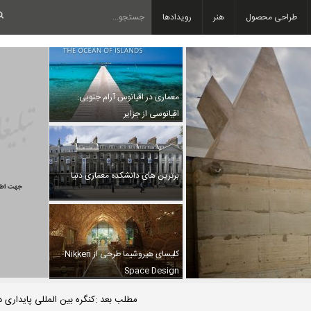
طراحی محصول
هنر
رویدادها
معماری در اقیانوس آرام جنوبی:
اقیانوسی از جزایر
برترین های دانشکده معماری دنیا
کلیسای هیروشیما طرحی از Nikken
Space Design
مطلب بعد :کنگره بین المللی پایداری 