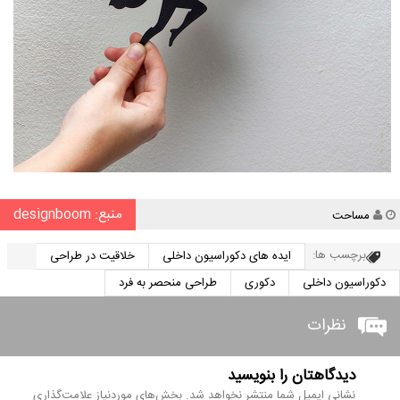
منبع: designboom
نویسنده
مساحت
برچسب ها:
ایده های دکوراسیون داخلی
خلاقیت در طراحی
دکوراسیون داخلی
دکوری
طراحی منحصر به فرد
نظرات
دیدگاهتان را بنویسید
نشانی ایمیل شما منتشر نخواهد شد.
بخش‌های موردنیاز علامت‌گذاری