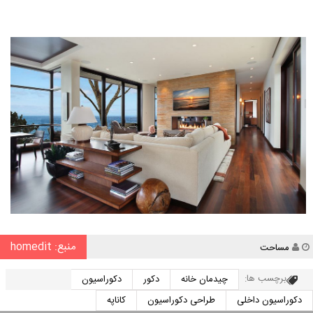
منبع: homedit
نویسنده
مساحت
برچسب ها:
چیدمان خانه
دکور
دکوراسیون
دکوراسیون داخلی
طراحی دکوراسیون
کاناپه