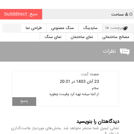
منبع: builddirect
نویسنده
مساحت
برچسب ها:
سایدینگ
سنگ مصنوعی
طراحی نما
مصالح ساختمانی
نمای ساختمان
نمای سنگ
نظرات
حجت
گفت:
23 آبان 1403 در 20:31
سلام
از کجا میشه تهیه کرد وقیمت چطوره
پاسخ
دیدگاهتان را بنویسید
نشانی ایمیل شما منتشر نخواهد شد.
بخش‌های موردنیاز علامت‌گذاری
شده‌اند
*