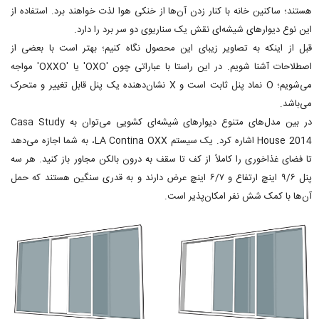
هستند؛ ساکنین خانه با کنار زدن آن‌ها از خنکی هوا لذت خواهند برد. استفاده از
این نوع دیوارهای شیشه‌ای نقش یک سناریوی دو سر برد را دارد.
قبل از اینکه به تصاویر زیبای این محصول نگاه کنیم؛ بهتر است با بعضی از
اصطلاحات آشنا شویم. در این راستا با عباراتی چون 'OXO' یا 'OXXO' مواجه
می‌شویم؛ O نماد پنل ثابت است و X نشان‌دهنده یک پنل قابل تغییر و متحرک
می‌باشد.
در بین مدل‌های متنوع دیوارهای شیشه‌ای کشویی می‌توان به Casa Study
House 2014 اشاره کرد. یک سیستم LA Contina OXX، به شما اجازه می‌دهد
تا فضای غذاخوری را کاملاً از کف تا سقف به درون بالکن مجاور باز کنید. هر سه
پنل ۹/۶ اینچ ارتفاع و ۶/۷ اینچ عرض دارند و به قدری سنگین هستند که حمل
آن‌ها با کمک شش نفر امکان‌پذیر است.