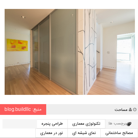
منبع: blog.buildllc
نویسنده
مساحت
برچسب ها:
تکنولوژی معماری
طراحی پنجره
مصالح ساختمانی
نمای شیشه ای
نور در معماری