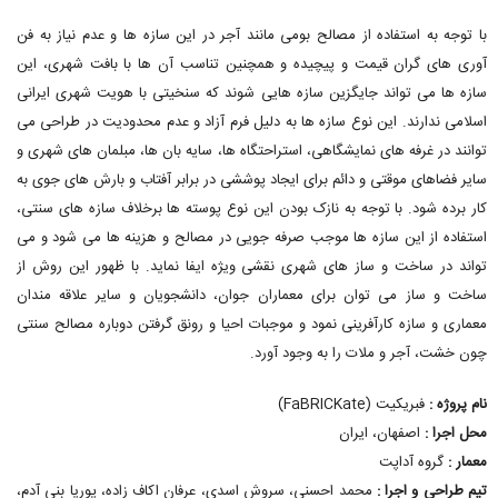
با توجه به استفاده از مصالح بومی مانند آجر در این سازه ها و عدم نیاز به فن
آوری های گران قیمت و پیچیده و همچنین تناسب آن ها با بافت شهری، این
سازه ها می تواند جایگزین سازه هایی شوند که سنخیتی با هویت شهری ایرانی
اسلامی ندارند. این نوع سازه ها به دلیل فرم آزاد و عدم محدودیت در طراحی می
توانند در غرفه های نمایشگاهی، استراحتگاه ها، سایه بان ها، مبلمان های شهری و
سایر فضاهای موقتی و دائم برای ایجاد پوششی در برابر آفتاب و بارش های جوی به
کار برده شود. با توجه به نازک بودن این نوع پوسته ها برخلاف سازه های سنتی،
استفاده از این سازه ها موجب صرفه جویی در مصالح و هزینه ها می شود و می
تواند در ساخت و ساز های شهری نقشی ویژه ایفا نماید. با ظهور این روش از
ساخت و ساز می توان برای معماران جوان، دانشجویان و سایر علاقه مندان
معماری و سازه کارآفرینی نمود و موجبات احیا و رونق گرفتن دوباره مصالح سنتی
چون خشت، آجر و ملات را به وجود آورد.
نام پروژه :
فبریکیت (FaBRICKate)
محل اجرا :
اصفهان، ایران
معمار :
گروه آداپت
تیم طراحی و اجرا :
محمد احسنی، سروش اسدی، عرفان اکاف زاده، پوریا بنی آدم،