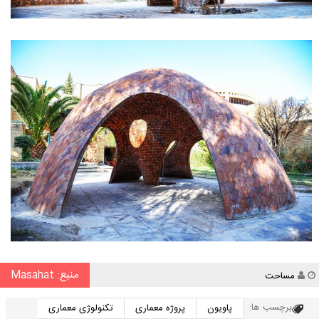
منبع: Masahat
نویسنده
مساحت
برچسب ها:
پاویون
پروژه معماری
تکنولوژی معماری