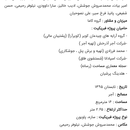
امیر بیات، محمدسروش جوشش، ادیب خائیز، سارا داوودی، نیلوفر رحیمی، حسن
شفیعی، پانیذ فرخ سیر، علی نصوحیان
میزبان و مشاور :
گروه کاما
حامیان پروژه فبریکیت :
- گروه آرایه های چیدمان کویر (کویرآرا) (پشتیبان مالی)
-شرکت آجر آذرخش (تهیه آجر )
- محمد فرزادی (تهیه و برش پنل ، جوشکاری)
-شرکت اسپادانا (شستشوی طاق)
-
مجله معماری مساحت
(رسانه)
- هلدینگ پرشیان
تاریخ :
تابستان ۱۳۹۵
مصالح :
آجر
مساحت :
۱۶ مترمربع
حداکثر ارتفاع :
۲.۶۵ متر
نوع پروژه فبریکیت :
سازه، پاویون
عکاس :
محمدسروش جوشش، نیلوفر رحیمی