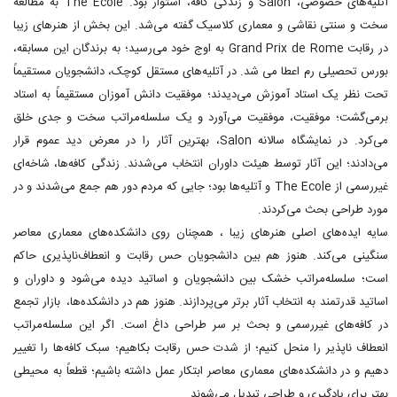
آتلیه‌های خصوصی، Salon و زندگی کافه، استوار بود. The Ecole به مطالعه
سخت و سنتی نقاشی و معماری کلاسیک گفته می‌شد. این بخش از هنرهای زیبا
در رقابت Grand Prix de Rome به اوج خود می‌رسید؛ به برندگان این مسابقه،
بورس تحصیلی رم اعطا می شد. در آتلیه‌های مستقل کوچک، دانشجویان مستقیماً
تحت نظر یک استاد آموزش می‌دیدند؛ موفقیت دانش آموزان مستقیماً به استاد
برمی‌گشت؛ موفقیت، موفقیت می‌آورد و یک سلسله‌مراتب سخت و جدی خلق
می‌کرد. در نمایشگاه سالانه Salon، بهترین آثار را در معرض دید عموم قرار
می‌دادند؛ این آثار توسط هیئت داوران انتخاب می‌شدند. زندگی کافه‌ها، شاخه‌ای
غیررسمی از The Ecole و آتلیه‌ها بود؛ جایی که مردم دور هم جمع می‌شدند و در
مورد طراحی بحث می‌کردند.
سایه ایده‌های اصلی هنرهای زیبا ، همچنان روی دانشکده‌های معماری معاصر
سنگینی می‌کند. هنوز هم بین دانشجویان حس رقابت و انعطاف‌ناپذیری حاکم
است؛ سلسله‌مراتب خشک بین دانشجویان و اساتید دیده می‌شود و داوران و
اساتید قدرتمند به انتخاب آثار برتر می‌پردازند. هنوز هم در دانشکده‌ها، بازار تجمع
در کافه‌های غیررسمی و بحث بر سر طراحی داغ است. اگر این سلسله‌مراتب
انعطاف ناپذیر را منحل کنیم؛ از شدت حس رقابت بکاهیم؛ سبک کافه‌ها را تغییر
دهیم و در دانشکده‌های معماری معاصر ابتکار عمل داشته باشیم؛ قطعاً به محیطی
بهتر برای یادگیری و طراحی تبدیل می‌شوند.