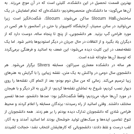
بهترین قسمت تحصیل در این دانشکده، کلیتی است که در آن موج می‌زند. به
آن‌ها می‌گوید؛ ما دانشکده‌ای منحصربه‌فردیم؛ دانشکده‌ای که تمام اعضایش در یک
ساختمان،Slocum Hall ساکن می‌شوند. Slocum، شگفت‌انگیز است زیرا
می‌توانید در سالن سمینار، آزمایشگاه کامپیوتر یا حتی در آسانسور با هر کسی در
مورد طراحی گپ بزنید. هر دانشجویی، از پنج تا پنجاه ساله، دوست دارد که از
دیگران یاد بگیرد و از اتفاقات در حال جریان در دیگر استودیوها باخبر شود. اما یک
نقطه‌ضعف در این کلیت دیده می‌شود؛ این ضعف به اساتید و فرهنگی برمی‌گردد
که توسط آن‌ها جاودانه شده است.
هر ساله در دانشکده معماری سیراکوز، مسابقه Slivers برگزار می‌شود. هر
دانشجوی سال دومی در واکنش به یک متن، نقشه زیبایی را با گرایش به هنرهای
زیبا ترسیم می‌کند. زمانی که من سال دوم بودم؛ بعد از اتمام کار، نقشه‌ها را روی
دیوار نصب کردیم؛ شروع به تماشای نقشه‌ها کردیم؛ از اثری به اثر دیگر و با هیجان
در مورد آن‌ها حرف می‌زدیم؛ واقعاً شگفت‌انگیز بود؛ صدها دانشجو، صدها تفسیر
مختلف داشتند. وقتی اساتید از راه رسیدند؛ برندگان مسابقه را اعلام کردند و محیط
طراحی شادی که دانشجویان تدارک دیده بودنم را بر هم زدند. همه دانشجویان از
تنوع تفاسیر، ایده‌ها و سبک‌های تولید خوشحال بودند اما اساتید آمدند و به آثار،
لقب درست و غلط دادند؛ دانشجویانی که کارهایشان انتخاب نشد؛ خجالت کشیدند