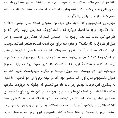
دانشجویان هم مانند اساتید اجازه حرف زدن بدهد. دانشکده‌های معماری باید به
مکان‌هایی تبدیل شوند که دانشجویان و اساتید با احساسات مشابه بتوانند دور هم
جمع شوند؛ از هم الهام و یاد بگیرند.
مؤثرترین استودیویی که تا به حال دیده‌ام؛ استودیو استاد سال اولش،Sekou
Cooke بود؛ او به ما اصرار می‌کرد که با اسم کوچک صدایش بزنیم. راهی که او
طراحی کرد باعث شد بعد از پنج سال احساس کنیم که همکار وی هستیم و چرا
مثل او شروع به کار نکنیم؟ او هنوز هم برای من نمونه است؛ بیشتر اساتید دوست
دارند که دانشجویان با آن‌ها رفتاری محترمانه داشته باشند یا حتی از آن‌ها بترسند.
در استودیو Sekou مجبور بودیم؛ جمعه‌ها کارهایمان را روی دیوار نصب کنیم و
روی هر کدام کامنت بگذاریم. قالب کامنت ها بدین‌صورت بود که باید توضیح
می‌دادیم این کار چیست؛ چه چیزی نیست و چگونه می‌توانست تغییر کند. به
عنوان دانشجوی سال اول، کار سختی بود. اما در نیمه ترم با آن خو گرفتیم. ما ملزم
به پیگیری این فرمت بودیم زیرا باید یاد می‌گرفتیم که چگونه به پروژه‌ها بنگریم؛
چگونه نقاط قوت و ضعف آن‌ها را بیابیم و بهبود دهیم. این خیلی برای دانشجویان
معماری اساسی بود؛ باید یاد می‌گرفتیم که دیدی نقادانه نسب به کارهای خود
داشته باشیم و بازخورد آن را از سمت همکلاسی‌هایمان می‌دیدیم؛ بدون اینکه
استاد اثری را صحیح یا غلط قلمداد کند. همچنین این روش به عرصه‌ای برای