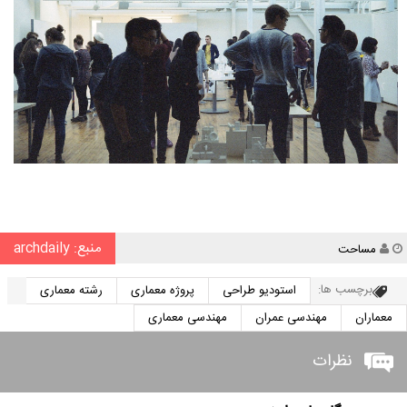
منبع: archdaily
نویسنده
مساحت
برچسب ها:
استودیو طراحی
پروژه معماری
رشته معماری
معماران
مهندسی عمران
مهندسی معماری
نظرات