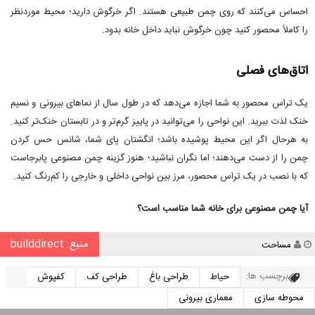
احساس می‌کنند که روی چمن طبیعی هستند. اگر خرگوش دارید؛ محیط موردنظر
را کاملاً محصور کنید چون خرگوش نباید داخل خانه بدود.
اتاق‌های فصلی
یک تراس محصور به شما اجازه می‌دهد که در طول سال از نماهای بیرونی و نسیم
خنک لذت ببرید. این نواحی را می‌توانید در پاییز گرم‌تر و در تابستان خنک‌تر کنید.
به هرحال اگر این محیط پوشیده باشد؛ انگشتان پای شما، شانس حس کردن
چمن را از دست می‌دهند؛ اما نگران نباشید؛ هنوز گزینه چمن مصنوعی پابرجاست
که با نصب در یک تراس محصور، مرز بین نواحی داخلی و خارجی را کم‌رنگ کنید.
آیا چمن مصنوعی برای خانه شما مناسب است؟
منبع: builddirect
نویسنده
مساحت
برچسب ها:
حیاط
طراحی باغ
طراحی کف
کفپوش
محوطه سازی
معماری بیرونی