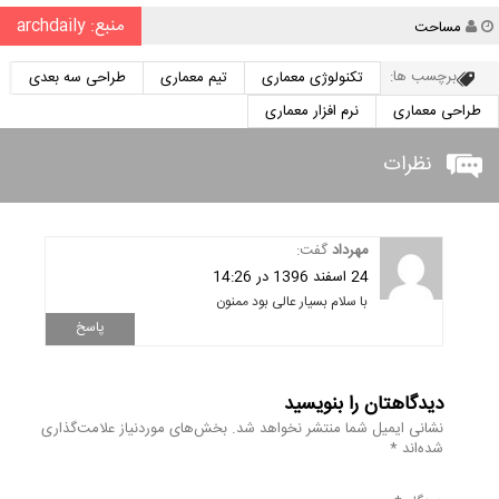
منبع: archdaily
نویسنده
مساحت
برچسب ها:
تکنولوژی معماری
تیم معماری
طراحی سه بعدی
طراحی معماری
نرم افزار معماری
نظرات
مهرداد
گفت:
24 اسفند 1396 در 14:26
با سلام بسیار عالی بود ممنون
پاسخ
دیدگاهتان را بنویسید
نشانی ایمیل شما منتشر نخواهد شد.
بخش‌های موردنیاز علامت‌گذاری
شده‌اند
*