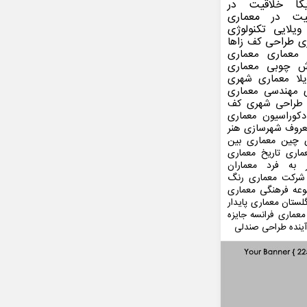
کا
خلاقیت در
یت در معماری
ویلایی
تکنولوژی
ی
طراحی کف
زاها
 معماری
معماری
ش چوبی
معماری
لا
معماری شهری
مهندسی معماری
طراحی شهری
کف
کوراسیون
معماری
عروف
شهرسازی
هنر
 چین
معماری بین
ماری
تاریخ معماری
 به فرد
معماران
شرکت معماری
رنگ
عه فرهنگی
معماری
لستان
معماری پایدار
معماری فرانسه
جایزه
ینده
طراحی صندلی