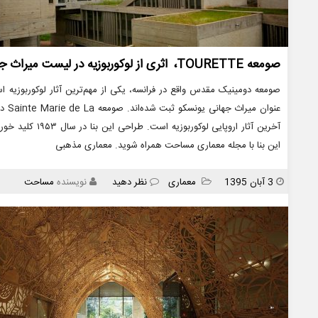
صومعه TOURETTE، اثری از لوکوربوزیه در لیست میراث جهانی یونسکو
عنوا
این بنا با مجله معماری مساحت همراه شوید. معماری مذهبی
انتشار
دسته
3 آبان 1395
معماری
نظر دهید
نویسنده
مساحت
ها