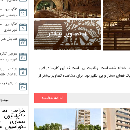
معماری در خان
کنگره بین الم
۱۵
مهندسی عمران
کنگره بین الم
۵
شهر سازی
همایش هنر و
۲۴
سومین کنگره 
۳۰
شهرسازی معاص
افتتاح شده است. واقعیت این است که این کلیسا در لابی
رونمایی از پر
۱۱
ABRICKATE
ک فضای ممتاز و بی نظیر بود. برای مشاهده تصاویر بیشتر از
نمایش فلیم م
۳۰
ادامه مطلب...
موضوع
طراحی نما
دکوراسیون 
معماری
م
دکوراسیون
م