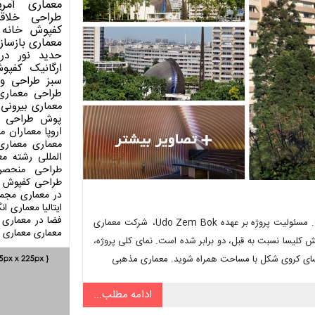
معماری آمری
طراحی
خلاق
کفپوش
خانه 
معماری
بازساز
حدید
نور در
ارگانیک
کفپو
سبز
طراحی وی
طراحی معماری
معماری بیرونی
پوش
طراحی د
اروپا
معماران م
معماری
معماری
المللی
رشته مع
طراحی منحصر
طراحی کفپوش
در معماری
مجمو
ایتالیا
معماری انگ
فضا در معماری
بعد از شش سال، ساخت‌وساز کلیسا بزرگ Creteil شهر پاریس، پایان یافت. مسئولیت پروژه بر عهده Udo Zem Bok، شرکت معماری
معماری
معماری آ
بود. گنجایش کلیسا نسبت به قبل، دو برابر شده است. نمای کلی پروژه،
کلیسای کروی شکل با مساحت همراه شوید. معماری مذهبی
ادامه مطلب...