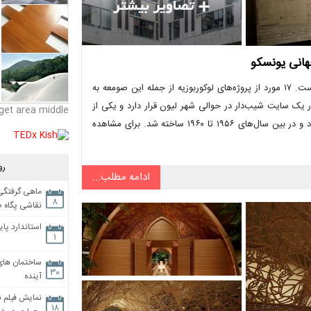
صومعه دومینیک مقدس واقع در فرانسه، یکی از مهم‌ترین آثار لوکوربوزیه است. ۱۷ مورد از پروژه‌های لوکوربوزیه از جمله این صومعه به
ن میراث جهانی یونسکو ثبت شده‌اند. صومعه Sainte Marie de La در یک سایت شیب‌دار در حوالی شهر لیون قرار دارد و یکی از
get area middle
آخرین آثار اروپایی لوکوربوزیه است. طراحی این بنا در سال ۱۹۵۳ کلید خورد و در بین سال‌های ۱۹۵۶ تا ۱۹۶۰ ساخته شد. برای مشاهده
رو
ادامه مطلب...
ماهی گرفتگی،
۸
نقاشی پگاه 
استاندارد پای
۱
ساختمان های
۳۰
آینده
نمایش فیلم ن
۱۸