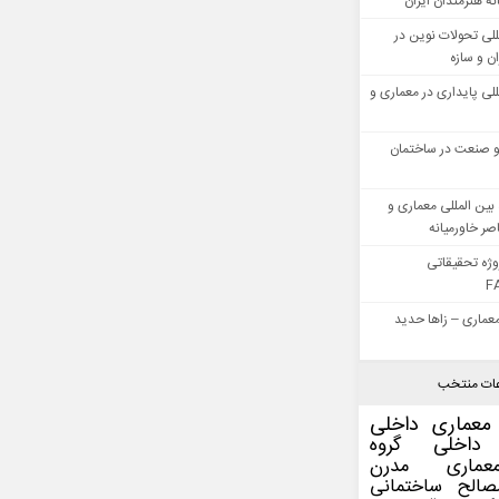
ه هنرمندان ایران
للی تحولات نوین در
 و سازه
للی پایداری در معماری و
 صنعت در ساختمان
بین المللی معماری و
ر خاورمیانه
وژه تحقیقاتی
F
عماری – زاها حدید
ات منتخب
معماری داخلی
داخلی
گروه
عماری مدرن
صالح ساختمانی