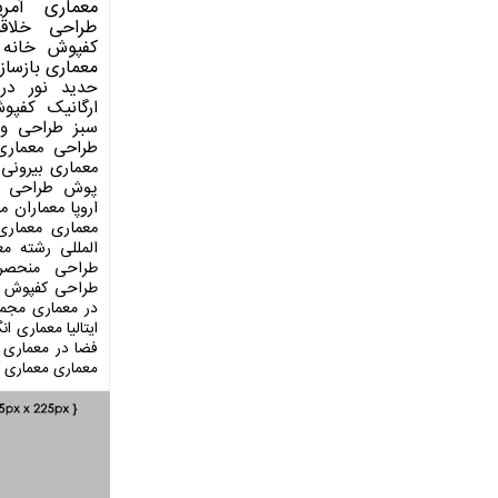
معماری آمری
طراحی
خلاق
کفپوش
خانه 
معماری
بازساز
حدید
نور در
ارگانیک
کفپو
سبز
طراحی وی
طراحی معماری
معماری بیرونی
پوش
طراحی د
اروپا
معماران م
معماری
معماری
المللی
رشته مع
طراحی منحصر
طراحی کفپوش
در معماری
مجمو
ایتالیا
معماری انگ
فضا در معماری
معماری
معماری آ