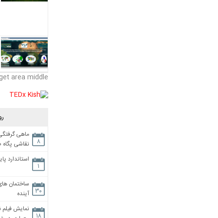
get area middle
رو
ماهی گرفتگی،
۸
نقاشی پگاه 
استاندارد پای
۱
ساختمان های
۳۰
آینده
نمایش فیلم ن
۱۸