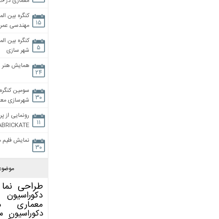
معماری در خان
کنگره بین الم
۱۵
مهندسی عمران
کنگره بین الم
۵
شهر سازی
همایش هنر و
۲۴
سومین کنگره 
۳۰
شهرسازی معاص
رونمایی از پر
۱۱
ABRICKATE
نمایش فلیم م
۳۰
موضوع
طراحی نما
دکوراسیون 
معماری
م
دکوراسیون
م