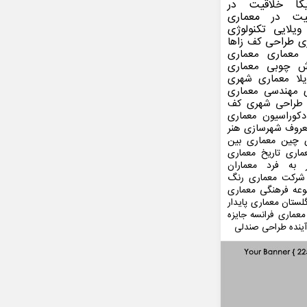
کا
خلاقیت در
یت در معماری
ویلایی
تکنولوژی
ی
طراحی کف
زاها
 معماری
معماری
ش چوبی
معماری
لا
معماری شهری
مهندسی معماری
طراحی شهری
کف
کوراسیون
معماری
عروف
شهرسازی
هنر
 چین
معماری بین
ماری
تاریخ معماری
 به فرد
معماران
شرکت معماری
رنگ
عه فرهنگی
معماری
لستان
معماری پایدار
معماری فرانسه
جایزه
ینده
طراحی صندلی