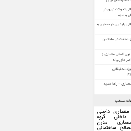
ه هنرمندان ایران
للی تحولات نوین در
 و سازه
للی پایداری در معماری و
 صنعت در ساختمان
بین المللی معماری و
ر خاورمیانه
وژه تحقیقاتی
F
عماری – زاها حدید
ات منتخب
معماری داخلی
داخلی
گروه
عماری مدرن
صالح ساختمانی