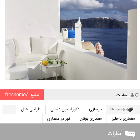
منبع: /freshome
نویسنده
مساحت
برچسب ها:
بازسازی
دکوراسیون داخلی
طراحی هتل
معماری داخلی
معماری یونان
نور در معماری
نظرات