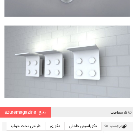
منبع: azuremagazine
نویسنده
مساحت
برچسب ها:
دکوراسیون داخلی
دکوری
طراحی تخت خواب