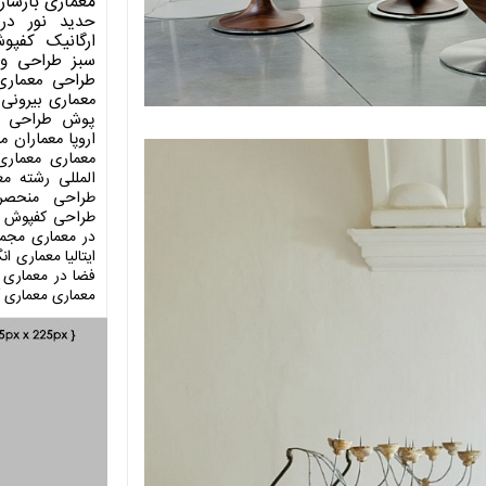
معماری
بازساز
حدید
نور در
ارگانیک
کفپو
سبز
طراحی وی
طراحی معماری
معماری بیرونی
پوش
طراحی د
اروپا
معماران م
معماری
معماری
المللی
رشته مع
طراحی منحصر
طراحی کفپوش
در معماری
مجمو
ایتالیا
معماری انگ
فضا در معماری
معماری
معماری آ