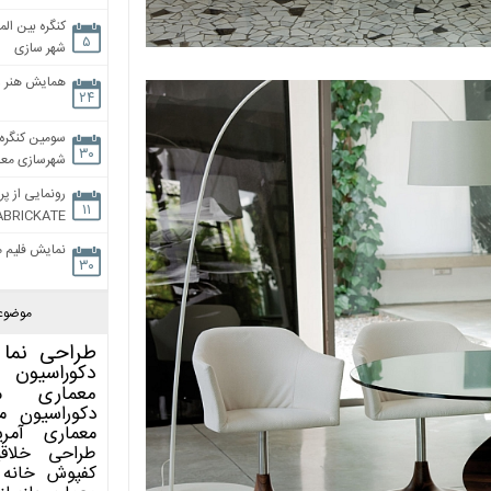
کنگره بین الم
۵
شهر سازی
همایش هنر و
۲۴
سومین کنگره 
۳۰
شهرسازی معاص
رونمایی از پر
۱۱
ABRICKATE
نمایش فلیم م
۳۰
موضوع
طراحی نما
دکوراسیون 
معماری
م
دکوراسیون
م
معماری آمری
طراحی
خلاق
کفپوش
خانه 