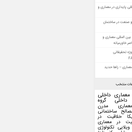
للی پایداری در معماری و
 صنعت در ساختمان
بین المللی معماری و
ر خاورمیانه
وژه تحقیقاتی
F
عماری – زاها حدید
ات منتخب
معماری داخلی
داخلی
گروه
عماری مدرن
صالح ساختمانی
کا
خلاقیت در
یت در معماری
ویلایی
تکنولوژی