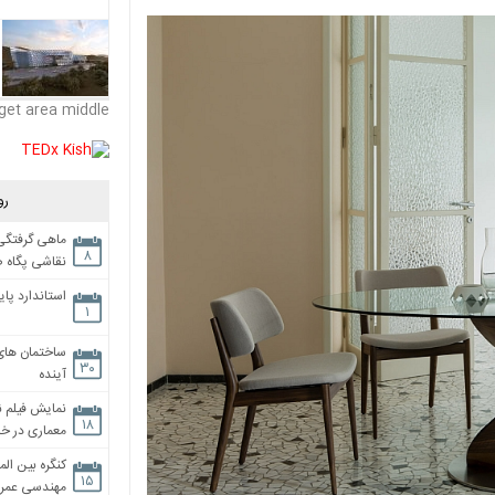
get area middle
رو
ماهی گرفتگی،
۸
نقاشی پگاه 
استاندارد پای
۱
ساختمان های
۳۰
آینده
نمایش فیلم ن
۱۸
معماری در خان
کنگره بین الم
۱۵
مهندسی عمران