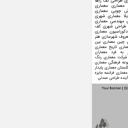
ی
طراحی کف
زاها
 معماری
معماری
ش چوبی
معماری
لا
معماری شهری
مهندسی معماری
طراحی شهری
کف
کوراسیون
معماری
عروف
شهرسازی
هنر
 چین
معماری بین
ماری
تاریخ معماری
 به فرد
معماران
شرکت معماری
رنگ
عه فرهنگی
معماری
لستان
معماری پایدار
معماری فرانسه
جایزه
ینده
طراحی صندلی