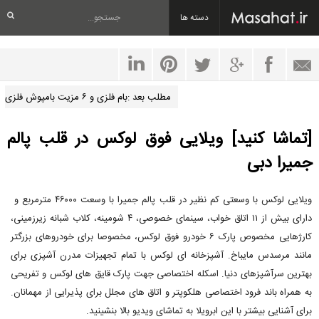
دسته ها
مطلب بعد :بام فلزی و ۶ مزیت بامپوش فلزی
[تماشا کنید] ویلایی فوق لوکس در قلب پالم
جمیرا دبی
ویلایی لوکس با وسعتی کم نظیر در قلب پالم جمیرا با وسعت ۴۶۰۰۰ مترمربع و
دارای بیش از ۱۱ اتاق خواب، سینمای خصوصی، ۴ شومینه، کلاب شبانه زیرزمینی،
کارژهایی مخصوص پارک ۶ خودرو فوق لوکس، مخصوصا برای خودروهای بزرگتر
مانند مرسدس مایباخ. آشپزخانه ای لوکس با تمام تجهیزات مدرن آشپزی برای
بهترین سرآشپزهای دنیا. اسکله اختصاصی جهت پارک قایق های لوکس و تفریحی
به همراه باند فرود اختصاصی هلکوپتر و اتاق های مجلل برای پذیرایی از مهمانان.
برای آشنایی بیشتر با این ابرویلا به تماشای ویدیو بالا بنشینید.