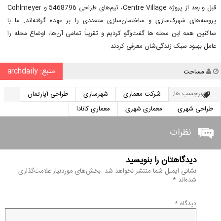
قبل و بعد از پروژه Centre Village، تیم‌های طراحی 5468796 و Cohlmeyer
پروسه‌های شهرک‌سازی و ساختمان‌سازی متعددی را بر عهده گرفته‌اند. ما با
ساکنین همه این محله ها گفت‌وگو کردیم و تقریباً تمامی آن‌ها، اوضاع محله را
عامل بهبود سبک زندگی‌شان معرفی کردند.
منبع: archdaily
نویسنده
مساحت
برچسب ها:
شرکت معماری
شهرسازی
طراحی آپارتمان
طراحی شهری
معماری شهری
معماری کانادا
نظرات
دیدگاهتان را بنویسید
نشانی ایمیل شما منتشر نخواهد شد.
بخش‌های موردنیاز علامت‌گذاری
شده‌اند
*
دیدگاه
*