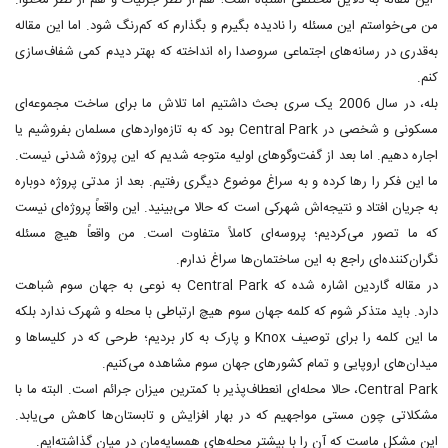
"این مقاله به دلایل مختلفی اشتباه است؛ هم از نظر جزئیات و هم از نظر محتوا.
من می‌خواستم این مسئله را نادیده بگیرم و بگذارم که کم‌رنگ شود. اما این مقاله
به‌قدری در رسانه‌های اجتماعی سروصدا راه انداخته که بهتر دیدم کمی شفاف‌سازی
کنم.
بله، در سال 2006 یک سری بحث داشتیم اما تلاش ما برای ساخت مجموعه‌ای
مسکونی و شخصی در Central Park بود که به تازه‌واردهای مسلمان بفروشیم یا
اجاره دهیم. اما بعد از گفت‌وگوهای اولیه متوجه شدیم که این پروژه شدنی نیست.
ما این فکر را رها کرده و به سراغ موضوع دیگری رفتیم. بعد از مدتی پروژه دوباره
به جریان افتاد و نتیجه‌اش شهرکی است که حالا می‌بینید. این واقعاً پروژه‌ای نیست
که ما تصور می‌کردیم؛ پروسه‌ای کاملاً متفاوت است. من واقعاً هیچ مسئله
نگران‌کننده‌ای راجع به این ساختمان‌ها سراغ ندارم.
در مقاله گاردین اشاره شده که Central Park به نوعی به جهان سوم شباهت
دارد. باید متذکر شوم که کلمه جهان سوم هیچ ارتباطی با محله و شهرک ندارد بلکه
ما این کلمه را برای توصیف Knox و پارک به کار بردیم؛ طرحی که در کلیساها و
میدان‌های اروپایی و تمام کشورهای جهان سوم مشاهده می‌کنیم.
Central Park، حالا محله‌ای انعطاف‌پذیر با کمترین میزان جرائم است. البته ما با
مشکلاتی چون مستی مواجهیم که در بهار افزایش و تابستان‌ها کاهش می‌یابد.
این مشکل ماست که آن را با بیشتر محله‌های همسایه‌مان در میان گذاشته‌ایم.