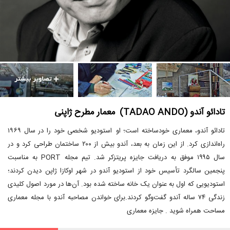
تادائو آندو (TADAO ANDO) معمار مطرح ژاپنی
تادائو آندو، معماری خودساخته است؛ او استودیو شخصی خود را در سال ۱۹۶۹
راه‌اندازی کرد. از این زمان به بعد، آندو بیش از ۲۰۰ ساختمان طراحی کرد و در
سال ۱۹۹۵ موفق به دریافت جایزه پریتزکر شد. تیم مجله PORT به مناسبت
پنجمین سالگرد تأسیس خود از استودیو آندو در شهر اوکازا ژاپن دیدن کردند؛
استودیویی که اول به عنوان یک خانه ساخته شده بود. آن‌ها در مورد اصول کلیدی
زندگی ۷۴ ساله آندو گفت‌وگو کردند.برای خواندن مصاحبه آندو با مجله معماری
مساحت همراه شوید . جایزه معماری