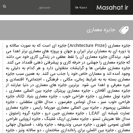
دسته ها
جایزه معماری
جایزه معماری (Architecture Prize) جایزه ای است که به صورت سالانه و
یا دوره ای به معماران برتر ایران و جهان و پروژه های معماری برتر اهدا می
شود. برندگان جایزه معماری آن را نقط عطفی در زندگی کاری خود می دانند
که جایزه معماری را جهشی در حرفه کاری و پیشرفتی ذهنی قلمداد می کنند.
جایزه معماری مقیاس ها و گرایشات متفاوتی دارد و هر کدام به دلیلی به
وجود آمده اند و معماران خاص خود را جذب می کنند. به همین سبب جایزه
معماری بسته به به شرایط زمانی، مکانی ، فرهنگی ، اجتماعی۷ اقتصادی و
غیره معرفی و اهدا می شود. برترین جایزه های معماری در دنیا عبارتند از
جایزه معماری آقاخان ، جایزه معماری پریتزکر، جایزه بین المللی معماری ،
جایزه نوبل معماری ، جایزه طراحی خوب ، جایزه معماری بنیاد AID، جایزه
طراحی خوب سبز ، مدال توماس جفرسون ، مدال طلای سلطنتی ، جایزه
سلطنتی پریمیوم ، جایزه بین المللی معماری موریاما رایس ، جایزه معماری
عمارت شیشه ای LEAF ، جایزه معماری جین درو ، جایزه گروه زامتوبل ،
مدال طلا هنریش تسنو ، جایزه معماری اریک شلینگ ، جایزه اروپایی طراحی
فضای عمومی شهری ، جایزه میس وندروهه ، جایزه ولف ، فستیوال جهانی
معماری ، جایزه‌ بین اللملی برای راه‌اندازی ساختمان ، دو سالانه ونیز ، جایزه