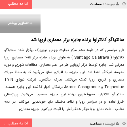
ادامه مطلب...
نویسنده
مساحت
سانتیاگو کالاتراوا برنده جایزه برتر معماری اروپا شد
طی مراسمی که در طبقه دهم مرکز تجارت جهانی نیویورک برگزار شد؛ سانتیاگو
کالاتراوا ( Santiago Calatrava ) به عنوان برنده جایزه برتر ۲۰۱۵ معماری اروپا
معرفی شد. جایزه توسط مرکز اروپایی طراحی هنر معماری، مطالعات شهری و موزه
مدرسه شیکاگو اهدا شد. این جایزه، به افرادی تعلق می‌گیرد که به حفظ میراث
معماری و تاریخ اروپا کمک می‌کنند. بیارک اینگلس، شرکت نروژی TYIN
Tegnestue و Marco Casagrande، برندگان ادوار گذشته این جایزه هستند.
سانتیاگو کالاتراوا، معروف‌ترین برنده این جایزه محسوب می‌شود. پروژه‌های
خارق‌العاده او در سراسر اروپا و نقاط مختلف دنیا خودنمایی می‌کنند. در ادمه
مطلب ، علت تمایز او با دیگر همکارانش را اثبات می‌کنیم. جایزه معماری
ادامه مطلب...
نویسنده
مساحت