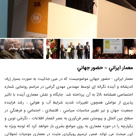
معمار ايراني – حضور جهاني
معمار ایرانی - حضور جهانی موضوعیست که در عین جذابیت به صورت بسیار ژرف
اندیشانه و آینده نگرانه ای توسط مهندس مهدی گرامی در مراسم رونمایی شماره
اختصاصی فصلنامه 2A به آن پرداخته شد. جایگاه و نقش معماری آینده با تاثیر
پذیری از عواملی همچون تغييرات شديد شرايط آب و هوايي ، رشد فزاينده
جمعيت جهان و نيز تغيير مناسبات سياسي ، اقتصادي ، اجتماعي و فرهنگي در
سطح بين الملل و پيوستن عصر فن‌آوری به عصر انفجار اطلاعات ، نگرشی نوین و
یکپارچه را در حوزه معماری به روی جوامع بشری باز خواهد کرد که توجه ویژه به
این مبحث می تواند ضمن ترسیم رویکردی مثبت در معماری موجبات تحولاتی