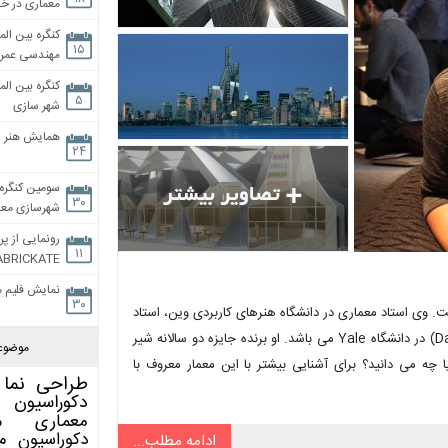
معماری در خان
کنگره بین الم
۱۵
مهندسی عمران
کنگره بین الم
۵
شهر سازی
همایش هنر و
۲۴
سومین کنگره 
۳۰
شهرسازی معاص
رونمایی از پر
۱۱
ABRICKATE
نمایش فلیم م
۳۰
متولد ۱۹۶۴) صاحب دفتر گرگ لین فرام (Greg Lynn FORM) است. وی استاد معماری در دانشگاه هنرهای کاربردی وین، استاد
استودیو در مدرسه هنر و معماری UCLA و استاد مدعو (Davenport Visiting) در دانشگاه Yale می باشد. او برنده جایزه دو سالانه شیر
موضوع
 یکی از معماران معروف دنیا چه می دانید؟ برای آشنایی بیشتر با این معمار معروف با
طراحی نما
دکوراسیون 
معماری
م
دکوراسیون
م
ادامه مطلب...