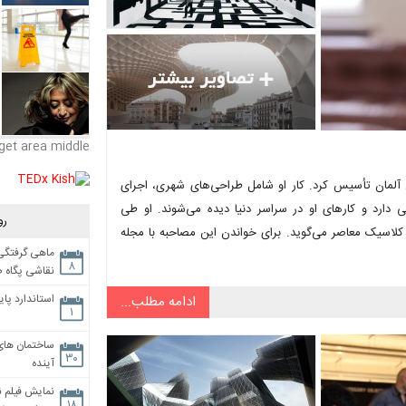
get area middle
۱، استودیو J. Mayer H را در شهر برلین آلمان تأسیس کرد. کار او شامل طراحی‌های شهری، اجرای
ینه است. Mayer، امروزه شهرتی جهانی دارد و کارهای او در سراسر دنیا دیده می‌شوند. او طی
رو
 کلاسیک معاصر می‌گوید. برای خواندن این مصاحبه با مجله
ماهی گرفتگی،
۸
نقاشی پگاه 
استاندارد پای
ادامه مطلب...
۱
ساختمان های
۳۰
آینده
نمایش فیلم ن
۱۸