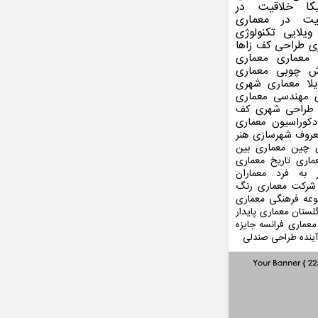
کا
خلاقیت در
یت در معماری
ویلایی
تکنولوژی
ی
طراحی کف
زاها
 معماری
معماری
ش چوبی
معماری
لا
معماری شهری
مهندسی معماری
طراحی شهری
کف
کوراسیون
معماری
عروف
شهرسازی
هنر
 چین
معماری بین
ماری
تاریخ معماری
 به فرد
معماران
شرکت معماری
رنگ
عه فرهنگی
معماری
لستان
معماری پایدار
معماری فرانسه
جایزه
ینده
طراحی صندلی