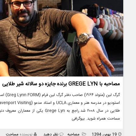
مصاحبه با GREGE LYN برنده جایزه دو سالانه شیر طلایی
گرگ لین (
طلایی در سال ۲۰۰۸ شد.راجع به Grege Lyn
مساحت همراه شوید. بیوگرافی
انتشار
دسته
19 بهمن 1394
مصاحبه
نظر دهید
نویسنده
مساحت