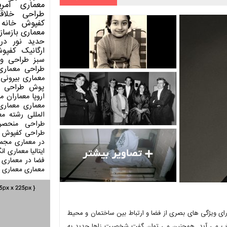
معماری آمری
طراحی
خلاق
کفپوش
خانه 
معماری
بازساز
حدید
نور در
ارگانیک
کفپو
سبز
طراحی وی
طراحی معماری
معماری بیرونی
پوش
طراحی د
اروپا
معماران م
معماری
معماری
المللی
رشته مع
طراحی منحصر
طراحی کفپوش
در معماری
مجمو
ایتالیا
معماری انگ
فضا در معماری
معماری
معماری آ
لاصل انگلیسی، زاها حدید متولد 1950، به جرات دارای ویژگی های بصری از فضا و ارتباط بین ساختمان و محیط
حساب می آید. همچنین می توان گفت شخصیت زاها حدید به