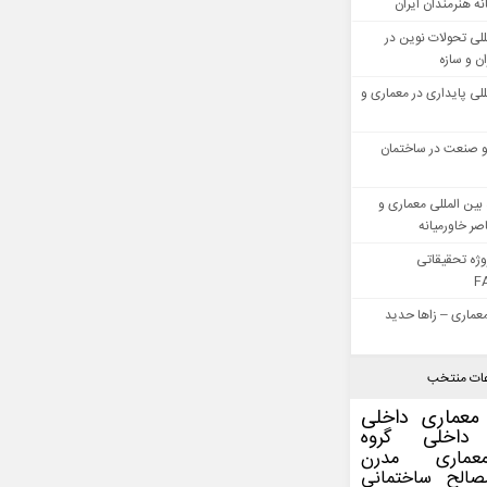
ه هنرمندان ایران
للی تحولات نوین در
 و سازه
للی پایداری در معماری و
 صنعت در ساختمان
بین المللی معماری و
ر خاورمیانه
وژه تحقیقاتی
F
عماری – زاها حدید
ات منتخب
معماری داخلی
داخلی
گروه
عماری مدرن
صالح ساختمانی