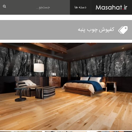
دسته ها
کفپوش چوب پنبه