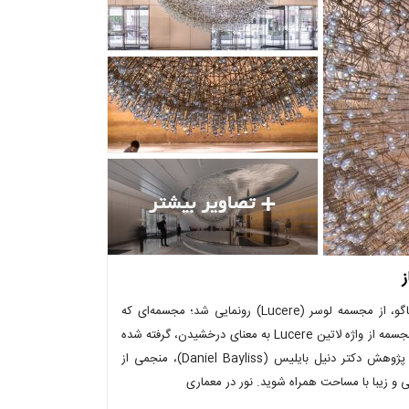
در ادامه پروژه نوسازی لابی مرکز جان هنکاک (John Hankock) در شیکاگو، از مجسمه لوسر (Lucere) رونمایی شد؛ مجسمه‌ای که
محصول ذوق و هنر ولفگانگ باترس (Volfgang Buttress) است.نام این مجسمه از واژه لاتین Lucere به معنای درخشیدن، گرفته شده
است. طرح مجسمه متکی بر یک نقشه سماوی است؛ نقشه‌ای که حاصل پژوهش دکتر دنیل بایلیس (Daniel Bayliss)، منجمی از
نی و زیبا با مساحت همراه شوید. نور در معماری