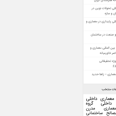
ه هنرمندان ایران
للی تحولات نوین در
 و سازه
للی پایداری در معماری و
 صنعت در ساختمان
بین المللی معماری و
ر خاورمیانه
وژه تحقیقاتی
F
عماری – زاها حدید
ات منتخب
معماری داخلی
داخلی
گروه
عماری مدرن
صالح ساختمانی