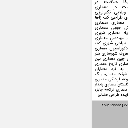
کا
خلاقیت در
یت در معماری
ویلایی
تکنولوژی
ی
طراحی کف
زاها
 معماری
معماری
ش چوبی
معماری
لا
معماری شهری
مهندسی معماری
طراحی شهری
کف
کوراسیون
معماری
عروف
شهرسازی
هنر
 چین
معماری بین
ماری
تاریخ معماری
 به فرد
معماران
شرکت معماری
رنگ
عه فرهنگی
معماری
لستان
معماری پایدار
معماری فرانسه
جایزه
ینده
طراحی صندلی