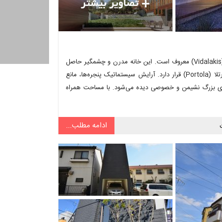
این خانه بزرگ L شکل واقع بر روی شیب ملایم یک تپه به نام وایدلاکیس (Vidalakis) معروف است. این خانه مدرن و چشمگیر حاصل
توانایی معماران شرکت اسوات میرس (Swatt Miers) است که در دره پورتلا (Portola) قرار دارد. آرایش سیستماتیک پنجره‌ها، مانع
اهای بزرگ نشیمن و خصوصی دیده می‌شود. با مساحت همراه
ادامه مطلب...