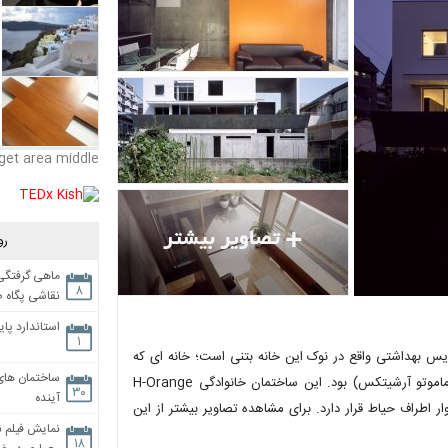
get area middle
رو
ماهی گرفتگی،
۸
نقاشی پگاه 
استاندارد پای
۱
یس بهداشتی واقع در نوک این خانه بتنی است؛ خانه ای که
ساختمان های
طراحی آن بر عهده شرکت Takuro Yamamoto Architects (تاکیرو یاماموتو آرشیتکس) بود. این ساختمان خانوادگی H-Orange
۳۰
آینده
 اطراف حیاط قرار دارد. برای مشاهده تصاویر بیشتر از این
نمایش فیلم ن
۱۸