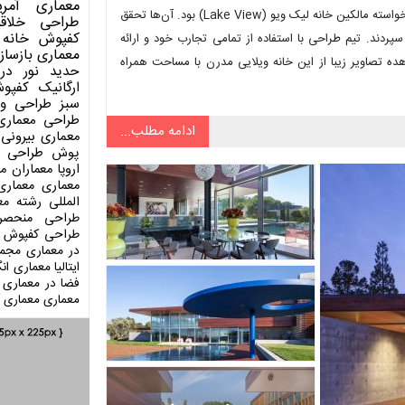
معماری آمری
خانه‌ای مدرن، شخصی، بزرگ و آرامش‌دهنده و در عین حال گرم و دوستانه، خواسته مالکین خانه لیک ویو (Lake View) بود. آن‌ها تحقق
طراحی
خلاق
کفپوش
خانه 
ای خود را به تیم آلتراستودیو آرشیتکچر (Alterstudio Architecture) سپردند. تیم طراحی با استفاده از تمامی تجارب خود و ارائه
معماری
بازساز
ه تصاویر زیبا از این خانه ویلایی مدرن با مساحت همراه
حدید
نور در
ارگانیک
کفپو
سبز
طراحی وی
طراحی معماری
ادامه مطلب...
معماری بیرونی
پوش
طراحی د
اروپا
معماران م
معماری
معماری
المللی
رشته مع
طراحی منحصر
طراحی کفپوش
در معماری
مجمو
ایتالیا
معماری انگ
فضا در معماری
معماری
معماری آ