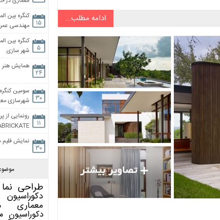
معماری در خان
کنگره بین الم
ادامه مطلب...
۱۵
مهندسی عمران
کنگره بین الم
۵
شهر سازی
همایش هنر و
۲۴
سومین کنگره 
۳۰
شهرسازی معاص
رونمایی از پر
۱۱
ABRICKATE
نمایش فلیم م
۳۰
موضوع
طراحی نما
دکوراسیون 
معماری
م
دکوراسیون
م