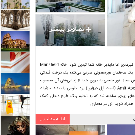
یک درخت کاشته شده در گلدان و آویزان از سقف می‌تواند به نقطه کانونی غیرعادی اما دلپذیر خانه شما تبدیل شود. خانه Mansfield
ا یک ساختمان غیرمعمولی معرفی می‌کند؛ یک درخت گلدانی
ش عمیق نور طبیعی به درون خانه از زیبایی‌های آن محسوب
می شوند. طراحی این خانه دو طبقه کالیفرنیایی، بر عهده شرکت Amit Apel Design (امیت اپل دیزاین) بود؛ طرحی با صدها جزئیات
رگیرهای زیادی ساخته شد که به تنظیم رنگ طرح داخلی کمک
 همراه شوید. نور در معماری
ادامه مطلب...