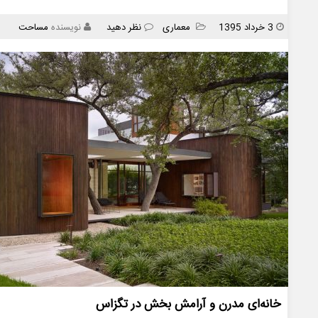
انتشار
دسته
3 خرداد 1395
معماری
نظر دهید
نویسنده
مساحت
ها
خانه‌ای مدرن و آرامش بخش در تگزاس