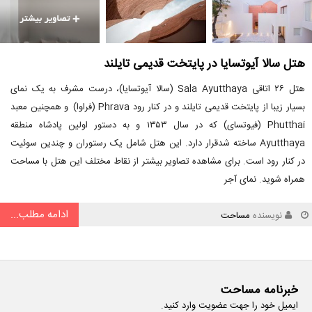
هتل سالا آیوتسایا در پایتخت قدیمی تایلند
هتل ۲۶ اتاقی Sala Ayutthaya (سالا آیوتسایا)، درست مشرف به یک نمای
بسیار زیبا از پایتخت قدیمی تایلند و در کنار رود Phrava (فراوا) و همچنین معبد
Phutthai (فیوتسای) که در سال ۱۳۵۳ و به دستور اولین پادشاه منطقه
Ayutthaya ساخته شدقرار دارد. این هتل شامل یک رستوران و چندین سوئیت
در کنار رود است. برای مشاهده تصاویر بیشتر از نقاط مختلف این هتل با مساحت
همراه شوید. نمای آجر
ادامه مطلب...
نویسنده
مساحت
خبرنامه مساحت
ایمیل خود را جهت عضویت وارد کنید.