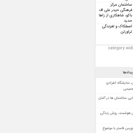
ساختمان مرکز
فرهنگی حیدر علی اف
باکو، شاهکاری از زاها
حدید
اصطکاک و لغزندگی
تراورتن
category wid
یدادها
 نمایشگاه انفرادی
صمیمی
ایی ساختمان ها در آلمان
 هوشمند، روش زندگی
ورمن فاستر با موضوع