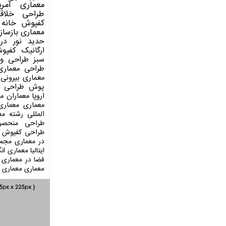
معماری آمری
طراحی
خلاق
کفپوش
خانه 
معماری
بازساز
حدید
نور در
ارگانیک
کفپو
سبز
طراحی وی
طراحی معماری
معماری بیرونی
پوش
طراحی د
اروپا
معماران م
معماری
معماری
المللی
رشته مع
طراحی منحصر
طراحی کفپوش
در معماری
مجمو
ایتالیا
معماری انگ
فضا در معماری
معماری
معماری آ