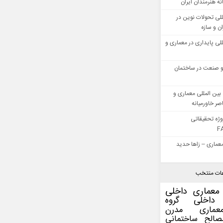
ه هنرمندان ایران
للی تحولات نوین در
 و سازه
للی پایداری در معماری و
 صنعت در ساختمان
بین المللی معماری و
ر خاورمیانه
وژه تحقیقاتی
F
عماری – زاها حدید
ات منتخب
معماری داخلی
داخلی
گروه
عماری مدرن
صالح ساختمانی