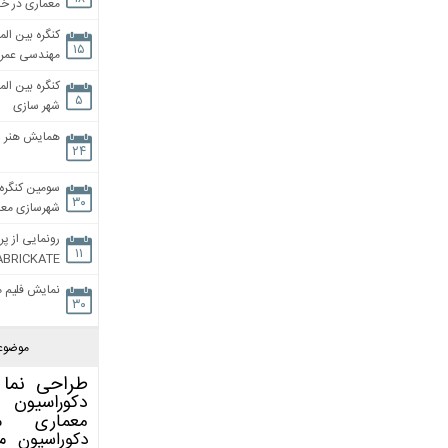
معماری در خان
کنگره بین الم
۱۵
مهندسی عمران
کنگره بین الم
۵
شهر سازی
همایش هنر و
۲۴
سومین کنگره 
۳۰
شهرسازی معاص
رونمایی از پر
۱۱
ABRICKATE
نمایش فلیم م
۳۰
موضوع
طراحی نما
دکوراسیون 
معماری
م
دکوراسیون
م