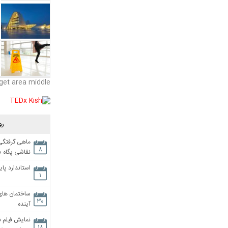
get area middle
رو
ماهی گرفتگی،
۸
نقاشی پگاه 
استاندارد پای
۱
ساختمان های
۳۰
آینده
نمایش فیلم ن
۱۸