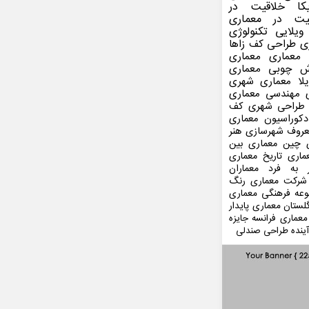
کا
خلاقیت در
یت در معماری
ویلایی
تکنولوژی
ی
طراحی کف
زاها
 معماری
معماری
ش چوبی
معماری
لا
معماری شهری
مهندسی معماری
طراحی شهری
کف
کوراسیون
معماری
عروف
شهرسازی
هنر
 چین
معماری بین
ماری
تاریخ معماری
 به فرد
معماران
شرکت معماری
رنگ
عه فرهنگی
معماری
لستان
معماری پایدار
معماری فرانسه
جایزه
ینده
طراحی صندلی