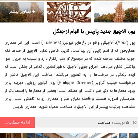
یور، آلاچیق جدید پاریس با الهام از جنگل
یور (Your)، آلاچیقی واقع در باغ‌های تیولیرز (Tuileries) است. این اثر معماری
همان‌طور که از اسم ژاپنی آن پیداست، کاربرد خاصی ندارد. آلاچیق از صدها تکه
چوب مختلف ساخته شده که در مجموع ۱۲ متر ارتفاع دارد و نسبت به جریان هوا
واکنش نشان می‌دهد. اجزای چوبی آلاچیق به‌طور نمادین، تداعی‌گر جنگل است که
ایده زندگی در درخت‌ها را به تصویر می‌کشد. ساخت این آلاچیق ناشی از
درخواست فیلیپ گراویر (Philippe Gravuer) بود. گراویر رویایی دیرینه برای
ورود معمارها به دنیا هنر داشت. او معتقد است؛ بعضی از معمارها با استعدادتر از
هنرمندان امروزه هستند و فاصله دنیای هنر و معماری رو به کاهش است. برای
مشاهده جزئیات بیشتر از این آلاچیق با مساحت همراه شوید. معماری پاریس
ادامه مطلب...
نویسنده
مساحت