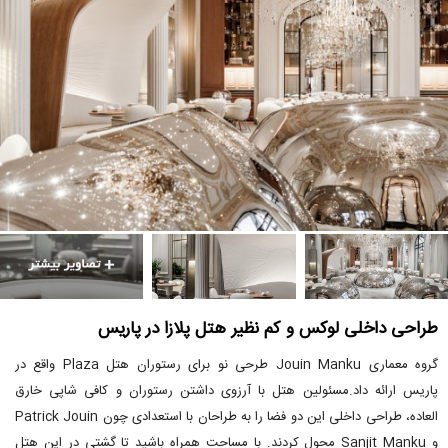
طراحی داخلی لوکس و کم نظیر هتل پلازا در پاریس
گروه معماری Jouin Manku طرحی نو برای رستوران هتل Plaza واقع در
پاریس ارائه داد.مسئولین هتل با آرزوی داشتن رستوران و کافی شاپی خارق
العاده، طراحی داخلی این دو فضا را به طراحان با استعدادی چون Patrick Jouin
و Sanjit Manku محول کردند. با مساحت همراه باشید تا گشتی در این هتل