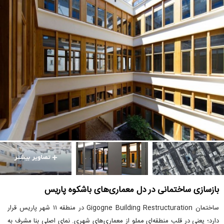
بازسازی ساختمانی در دل معماری‌های باشکوه پاریس
ساختمان Gigogne Building Restructuration در منطقه ۱۱ شهر پاریس قرار
دارد؛ یعنی در قلب منطقه‌ای مملو از معماری‌های شهری. نمای اصلی بنا مشرف به