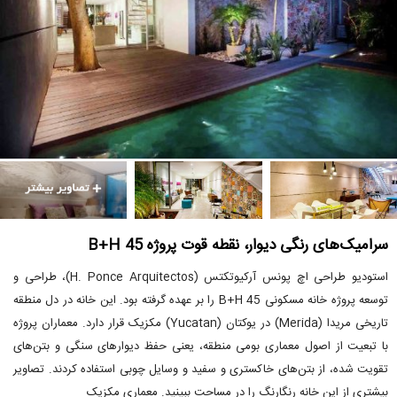
سرامیک‌های رنگی دیوار، نقطه قوت پروژه B+H 45
استودیو طراحی اچ پونس آرکیوتکتس (H. Ponce Arquitectos)، طراحی و
توسعه پروژه خانه مسکونی B+H 45 را بر عهده گرفته بود. این خانه در دل منطقه
تاریخی مریدا (Merida) در یوکتان (Yucatan) مکزیک قرار دارد. معماران پروژه
با تبعیت از اصول معماری بومی منطقه، یعنی حفظ دیوارهای سنگی و بتن‌های
تقویت شده، از بتن‌های خاکستری و سفید و وسایل چوبی استفاده کردند. تصاویر
بیشتری از این خانه رنگارنگ را در مساحت ببینید. معماری مکزیک