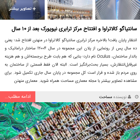
سانتیاگو کالاتراوا و افتتاح مرکز ترابری نیویورک بعد از ۱۰ سال
انتظار پایان یافت! بالاخره مرکز ترابری سانتیاگو کالاتراوا در منهتن افتتاح شد؛ یعنی
ده سال پس از رونمایی از پلان این مجموعه در سال ۲۰۰۴! ساختار دراماتیک و
بالدار ساختمان، Oculus نام دارد؛ بنایی که هم بابت طرح برجسته‌اش و هم هزینه
غیرقابل‌انتظارش، بسیار بحث‌برانگیز است. البته الان فقط قسمتی از ساختمان به
روی مردم باز شده و قرار است کل مجموعه در پایان سال جاری تکمیل شود. برای
مشاهده تصاویر بیشتر با مجله معماری مساحت همراه شوید. معماری منهتن
ادامه مطلب...
نویسنده
مساحت