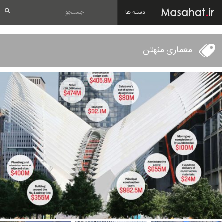
دسته ها
معماری منهتن