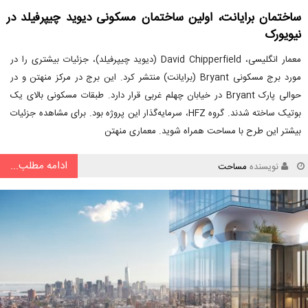
ساختمان برایانت، اولین ساختمان مسکونی دیوید چیپرفیلد در
نیویورک
معمار انگلیسی، David Chipperfield (دیوید چیپرفیلد)، جزئیات بیشتری را در
مورد برج مسکونی Bryant (برایانت) منتشر کرد. این برج در مرکز منهتن و در
حوالی پارک Bryant در خیابان چهلم غربی قرار دارد. طبقات مسکونی بالای یک
بوتیک ساخته شدند. گروه HFZ، سرمایه‌گذار این پروژه بود. برای مشاهده جزئیات
بیشتر این طرح با مساحت همراه شوید. معماری منهتن
ادامه مطلب...
نویسنده
مساحت