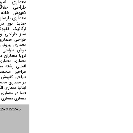
معماری آمری
طراحی
خلاق
کفپوش
خانه 
معماری
بازساز
حدید
نور در
ارگانیک
کفپو
سبز
طراحی وی
طراحی معماری
معماری بیرونی
پوش
طراحی د
اروپا
معماران م
معماری
معماری
المللی
رشته مع
طراحی منحصر
طراحی کفپوش
در معماری
مجمو
ایتالیا
معماری انگ
فضا در معماری
معماری
معماری آ