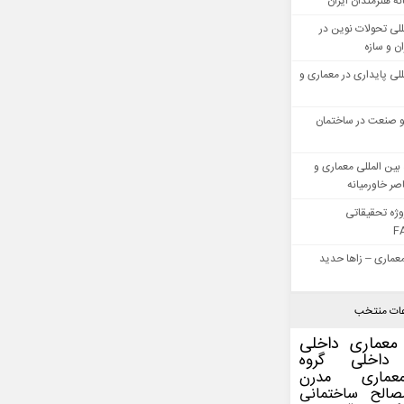
ه هنرمندان ایران
للی تحولات نوین در
 و سازه
للی پایداری در معماری و
 صنعت در ساختمان
بین المللی معماری و
ر خاورمیانه
وژه تحقیقاتی
F
عماری – زاها حدید
ات منتخب
معماری داخلی
داخلی
گروه
عماری مدرن
صالح ساختمانی