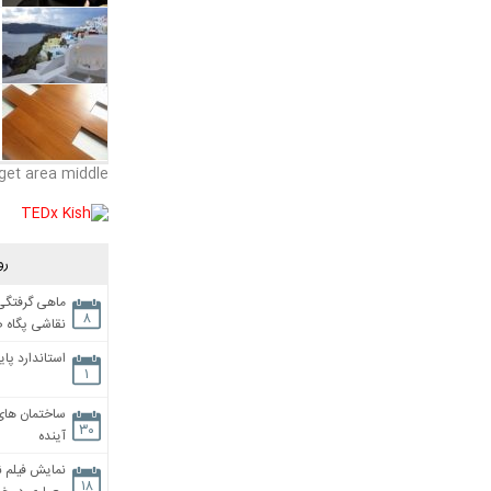
get area middle
رو
ماهی گرفتگی،
۸
نقاشی پگاه 
استاندارد پای
۱
ساختمان های
۳۰
آینده
نمایش فیلم ن
۱۸