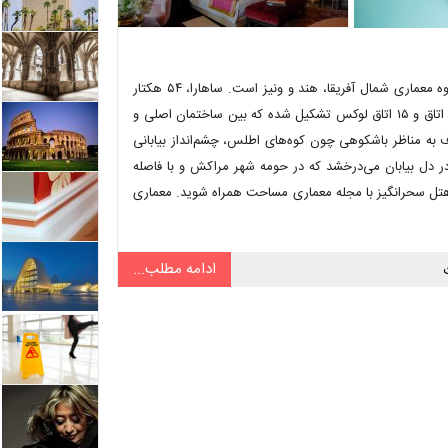
هتل ساهارا با امکانات هتل پنج ستاره و معماری سحرانگیز ، جلوه‌ای از شکوه معماری شمال آفریقا، هند و ونیز است. ساهارا، ۵۴ هکتار
مساحت دارد و با درختان نخل و زیتون احاطه شده است. هتل ساهارا از ۸۹ اتاق و ۱۵ اتاق‌ لوکس تشکیل شده که بین ساختمان اصلی و
ف به مناظر باشکوهی چون کوه‌های اطلس، چشم‌انداز بیابانی
در دل بیابان می‌درخشد که در حومه شهر مراکش و با فاصله
ین هتل سحرانگیز با مجله معماری مساحت همراه شوید. معماری
ادامه مطلب...