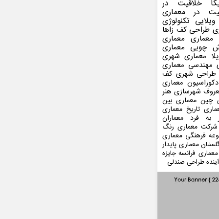
کا
خلاقیت در
یت در معماری
ویلایی
تکنولوژی
ی
طراحی کف
زاها
 معماری
معماری
ش چوبی
معماری
لا
معماری شهری
مهندسی معماری
طراحی شهری
کف
کوراسیون
معماری
عروف
شهرسازی
هنر
 چین
معماری بین
ماری
تاریخ معماری
 به فرد
معماران
شرکت معماری
رنگ
عه فرهنگی
معماری
لستان
معماری پایدار
معماری فرانسه
جایزه
ینده
طراحی صندلی