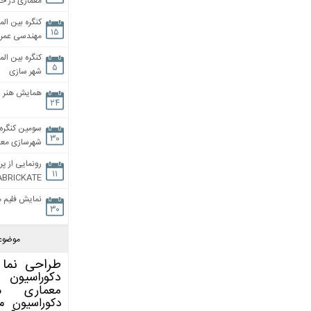
معماری در خان
کنگره بین الم
۱۵
مهندسی عمران
کنگره بین الم
۵
شهر سازی
همایش هنر و
۲۴
سومین کنگره 
۳۰
شهرسازی معاص
رونمایی از پر
۱۱
ABRICKATE
نمایش فلیم م
۳۰
موضوع
طراحی نما
دکوراسیون 
معماری
م
دکوراسیون
م