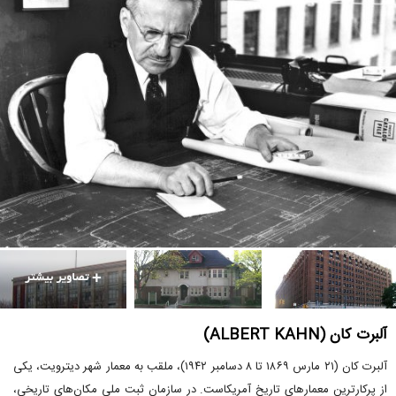
آلبرت کان (ALBERT KAHN)
آلبرت کان (۲۱ مارس ۱۸۶۹ تا ۸ دسامبر ۱۹۴۲)، ملقب به معمار شهر دیترویت، یکی
از پرکارترین معمارهای تاریخ آمریکاست. در سازمان ثبت ملی مکان‌های تاریخی،