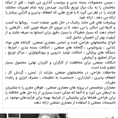
، سپس محصولات بسته بندی و برچسب گذاری می شوند ، قبل از اینکه
ساختمان را به یک مرکز توزیع بگذارید. چیدمان پایه تمام تغییرات مختلف
فرایند را در نظر می گیرد تا با طرح هایی که انعطاف پذیری و کارآیی بیشتر را
ارائه می دهد ، ارائه شود.
پیشرفت های فنی مانند رباتیک در حال تغییر صنعت است . روباتها به کسب
و کارها این امکان را می دهند تا در نیروی کار صرفه جویی کنند ، کارهایی را
انجام دهند که بسیار خطرناک یا بسیار دقیق برای انسانها به صرفه باشند و از
کیفیت بهتر آن اطمینان حاصل کنند.
انواع ساختمانهای طراحی شده بر اساس معماری صنعتی: کارخانه های مواد
غذایی ، پتروشیمی ، گلخانه های صنعتی ، امکانات بسته بندی ، انبارها ،
دستگاه های پزشکی ، امکانات تولید دارویی و بیوتکنولوژی ، مراکز توزیع ،
مراکز تحقیق و آزمایش.
امکانات صنعتی برای محافظت از کارگران و کاربران نهایی محصول بسیار
تنظیم شده است.
ملاحظات طراحی در ساختمانهای صنعتی عبارتند از: ایمنی ، گردش کار ،
انعطاف پذیری ، انبارداری ، حساسیت به تنظیمات ، مصرف انرژی و رعایت
مقررات.
معماران متخصص در پروژه های معماری صنعتی ، طوفان مغزی را با مشتریان
به ارمغان می آورد و تا آنجا که ممکن است بسیاری از راه حل های خلاقانه را
برای طراحی فضاها برای پشتیبانی از شرایط بهینه برای فرآیندهای موجود در
تاسیسات صنعتی با استفاده از معماری صنعتی ارائه دهند.