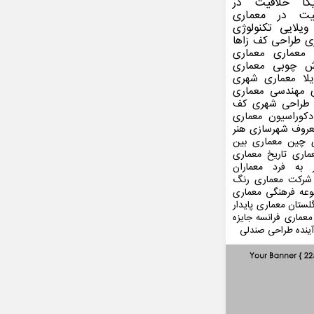
کا
خلاقیت در
یت در معماری
ویلایی
تکنولوژی
ی
طراحی کف
زاها
 معماری
معماری
ش چوبی
معماری
لا
معماری شهری
مهندسی معماری
طراحی شهری
کف
کوراسیون
معماری
عروف
شهرسازی
هنر
 چین
معماری بین
ماری
تاریخ معماری
 به فرد
معماران
شرکت معماری
رنگ
عه فرهنگی
معماری
لستان
معماری پایدار
معماری فرانسه
جایزه
ینده
طراحی صندلی