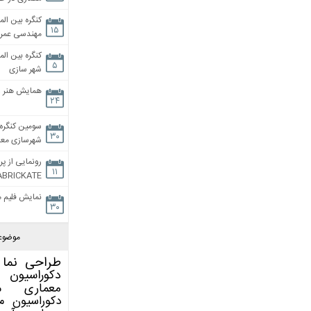
کنگره بین الم
۱۵
مهندسی عمران
کنگره بین الم
۵
شهر سازی
همایش هنر و
۲۴
سومین کنگره 
۳۰
شهرسازی معاص
رونمایی از پر
۱۱
ABRICKATE
نمایش فلیم م
۳۰
موضوع
طراحی نما
دکوراسیون 
معماری
م
دکوراسیون
م