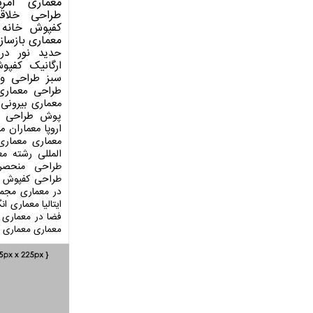
معماری آمری
طراحی
خلاق
کفپوش
خانه 
معماری
بازساز
حدید
نور در
ارگانیک
کفپو
سبز
طراحی وی
طراحی معماری
معماری بیرونی
پوش
طراحی د
اروپا
معماران م
معماری
معماری
المللی
رشته مع
طراحی منحصر
طراحی کفپوش
در معماری
مجمو
ایتالیا
معماری انگ
فضا در معماری
معماری
معماری آ