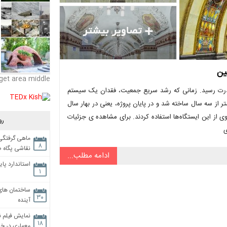
get area middle
هبر جمهوری شوروی به قدرت رسید. زمانی که رشد سریع جمعیت، فقدان یک سیستم
از سه سال ساخته شد و در پایان پروژه، یعنی در بهار سال
مایی شد. در اولین روز افتتاح، ۳۰۰۰۰۰ شهروند شوروی از این ایستگاه‌ها استفاده کردند. برای مشاهده ی جزئیات
رو
ی
ماهی گرفتگی،
۸
نقاشی پگاه 
ادامه مطلب...
استاندارد پای
۱
ساختمان های
۳۰
آینده
نمایش فیلم ن
۱۸
معماری در خان