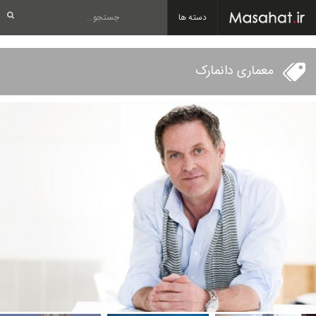
دسته ها
معماری دانمارک