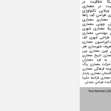
کا
خلاقیت در
یت در معماری
ویلایی
تکنولوژی
ی
طراحی کف
زاها
 معماری
معماری
ش چوبی
معماری
لا
معماری شهری
مهندسی معماری
طراحی شهری
کف
کوراسیون
معماری
عروف
شهرسازی
هنر
 چین
معماری بین
ماری
تاریخ معماری
 به فرد
معماران
شرکت معماری
رنگ
عه فرهنگی
معماری
لستان
معماری پایدار
معماری فرانسه
جایزه
ینده
طراحی صندلی