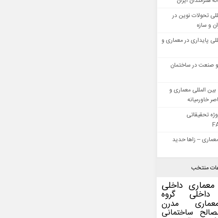
ه هنرمندان ایران
للی تحولات نوین در
 و سازه
للی پایداری در معماری و
 صنعت در ساختمان
بین المللی معماری و
ر خاورمیانه
وژه تحقیقاتی
F
عماری – زاها حدید
ات منتخب
معماری داخلی
داخلی
گروه
عماری مدرن
صالح ساختمانی