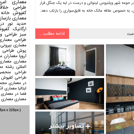
معماری آمری
کمیل کرد؛ خانه‌ای مدرن که در حومه شهر ویلنیوس لیتوانی و درست در لبه یک جنگل قرار
طراحی
خلاق
به خصوص علاقه مالک خانه به قایق‌سواری را بازتاب دهد.
کفپوش
خانه 
معماری
بازساز
حدید
نور در
ارگانیک
کفپو
ادامه مطلب...
حت
سبز
طراحی وی
طراحی معماری
معماری بیرونی
پوش
طراحی د
اروپا
معماران م
معماری
معماری
المللی
رشته مع
طراحی منحصر
طراحی کفپوش
در معماری
مجمو
ایتالیا
معماری انگ
فضا در معماری
معماری
معماری آ