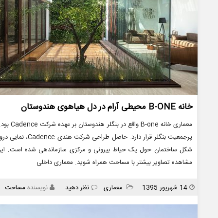
خانه B-ONE محیطی آرام در دل هیاهوی هندوستان
معماری خ
شکل ساختمان حول یک حیاط بیرونی و مرکزی سازماندهی شده است. این ب
مشاهده تصاویر بیشتر با مساحت همراه شوید. معماری داخلی
انتشار
دسته
14 شهریور 1395
معماری
نظر دهید
نویسنده
مساحت
ها