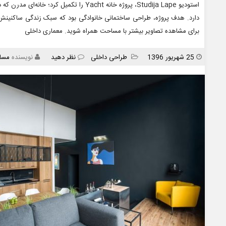
استودیو Studija Lape، پروژه خانه Yacht را ت
دارد. هدف پروژه، طراحی ساختمانی خانوادگی بود که سبک زندگی ساکنینش، 
برای مشاهده تصاویر بیشتر با مساحت همراه شوید. معماری داخلی
انتشار
دسته
25 شهریور 1396
طراحی داخلی
نظر دهید
نویسنده
مسا
ها