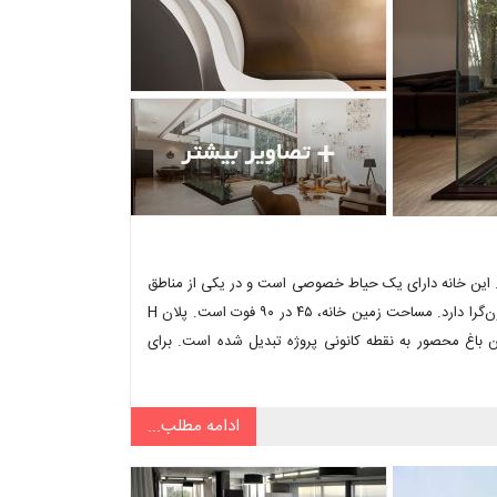
انه B-one واقع در بنگلر هندوستان بر عهده شرکت Cadence بود. این خانه دارای یک حیاط خصوصی است و در یکی از مناطق
پرجمعیت بنگلر قرار دارد. حاصل طراحی شرکت هندی Cadence، نمایی درون‌گرا دارد. مساحت زمین خانه، ۴۵ در ۹۰ فوت است. پلان H
اغ محصور به نقطه کانونی پروژه تبدیل شده است. برای
ادامه مطلب...