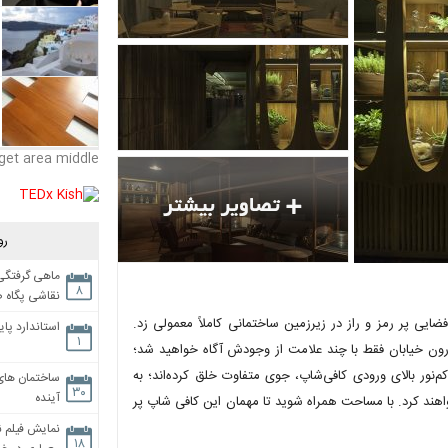
get area middle
رو
ماهی گرفتگی،
۸
نقاشی پگاه 
تی، دست به طراحی فضایی پر رمز و راز در زیرزمین ساختمانی کاملاً معمولی زد.
استاندارد پای
۱
Exam) است؛ کافی‌شاپی که از درون خیابان فقط با چند علامت از وجودش آگاه خواهید شد؛
م‌نور بالای ورودی کافی‌شاپ، جوی متفاوت خلق کرده‌اند؛ به
ساختمان های
۳۰
آینده
هند کرد. با مساحت همراه شوید تا مهمان این کافی شاپ پر
نمایش فیلم ن
۱۸