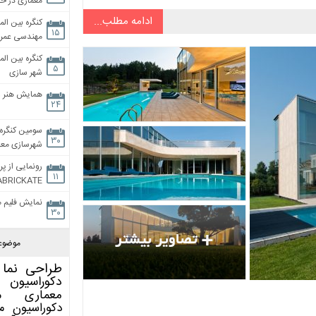
معماری در خان
ادامه مطلب...
کنگره بین الم
۱۵
مهندسی عمران
کنگره بین الم
۵
شهر سازی
همایش هنر و
۲۴
سومین کنگره 
۳۰
شهرسازی معاص
رونمایی از پر
۱۱
ABRICKATE
نمایش فلیم م
۳۰
موضوع
طراحی نما
دکوراسیون 
معماری
م
دکوراسیون
م