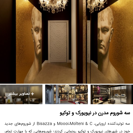
سه شوروم مدرن در نیویورک و توکیو
سه تولیدکننده اروپایی، Moooi،Molteni & C و Bisazza از شوروم‌های جدید
خود در شهرهای نیویورک و توکیو رونمایی کردند؛ شوروم‌هایی که با مهارت تمام،