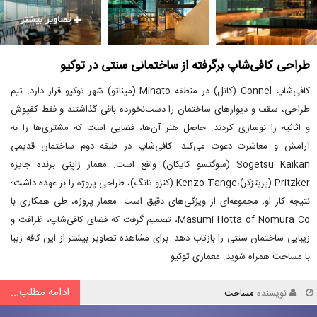
طراحی کافی‌شاپ برگرفته از ساختمانی سنتی در توکیو
کافی‌شاپ Connel (کانل) در منطقه Minato (میناتو) شهر توکیو قرار دارد. تیم
طراحی، سقف و دیوارهای ساختمان را دست‌نخورده باقی گذاشتند و فقط کفپوش
و اثاثیه را نوسازی کردند. حاصل هنر آن‌ها، فضایی است که مشتری‌ها را به
آرامش و معاشرت دعوت می‌کند. کافی‌شاپ در طبقه دوم ساختمان قدیمی
Sogetsu Kaikan (سوگتسو کایکان) واقع است. معمار ژاپنی برنده جایزه
Pritzker (پریتزکر)،Kenzo Tange (کنزو تانگ)، طراحی پروژه را بر عهده داشت؛
نتیجه کار او، مجموعه‌ای از ویژگی‌های دقیق است. معمار پروژه، طی همکاری با
Masumi Hotta of Nomura Co، تصمیم گرفت که فضای کافی‌شاپ، ظرافت و
زیبایی ساختمان سنتی را بازتاب دهد. برای مشاهده تصاویر بیشتر از این کافه زیبا
با مساحت همراه شوید. معماری توکیو
ادامه مطلب...
نویسنده
مساحت