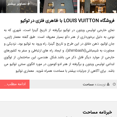
فروشگاه LOUIS VUITTON با ظاهری فلزی در توکیو
نمای خارجی لوئیس ویتون در توکیو برگرفته از تاریخ گینزا است، شهری که به
نوعی به دلیل برخورداری از هنر دکو بسیار معروف است. طبق گفته معمار ژاپنی،
جان اوکیو، ذهن خلاق در این طرح و تاریخ گینزا، راه ورود به توکیو بود، نزدیکی و
مجاورت به شیمباشی(shimbashi)، و ایجاد راه های ارتباطی و سفر به کشورهای
خارجی از موارد دیگر قابل ذکر می باشد.شکل هندسی این ساختمان از لوگوی
ابداعی لوئیس ویتون و برگرفته از هنر ادو-کومون در مورد الگوی سنتی توکیو می
باشد. برای آگاهی از جزئیات بیشتر با مساحت همراه شوید. معماری توکیو
ادامه مطلب...
نویسنده
مساحت
خبرنامه مساحت