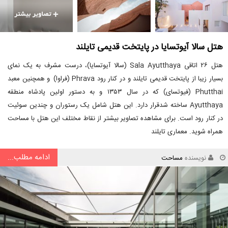
هتل سالا آیوتسایا در پایتخت قدیمی تایلند
هتل ۲۶ اتاقی Sala Ayutthaya (سالا آیوتسایا)، درست مشرف به یک نمای
بسیار زیبا از پایتخت قدیمی تایلند و در کنار رود Phrava (فراوا) و همچنین معبد
Phutthai (فیوتسای) که در سال ۱۳۵۳ و به دستور اولین پادشاه منطقه
Ayutthaya ساخته شدقرار دارد. این هتل شامل یک رستوران و چندین سوئیت
در کنار رود است. برای مشاهده تصاویر بیشتر از نقاط مختلف این هتل با مساحت
همراه شوید. معماری تایلند
ادامه مطلب...
نویسنده
مساحت