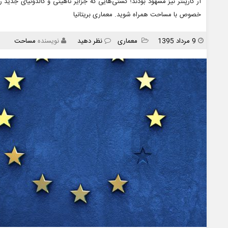
آر کارپنتر نیز مشهود بودند؛ کشتی‌هایی که جزایر تاهیتی و کالدونیای جدید 
خصوص با مساحت همراه شوید. معماری بریتانیا
انتشار
دسته
9 مرداد 1395
معماری
نظر دهید
نویسنده
مساحت
ها