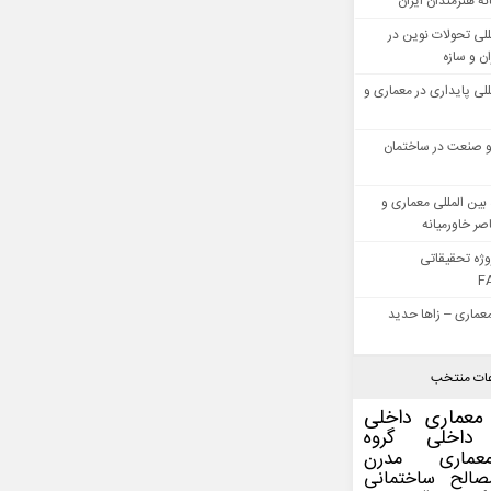
ه هنرمندان ایران
للی تحولات نوین در
 و سازه
للی پایداری در معماری و
 صنعت در ساختمان
بین المللی معماری و
ر خاورمیانه
وژه تحقیقاتی
F
عماری – زاها حدید
ات منتخب
معماری داخلی
داخلی
گروه
عماری مدرن
صالح ساختمانی