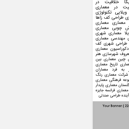
کا
خلاقیت در
یت در معماری
ویلایی
تکنولوژی
ی
طراحی کف
زاها
 معماری
معماری
ش چوبی
معماری
لا
معماری شهری
مهندسی معماری
طراحی شهری
کف
کوراسیون
معماری
عروف
شهرسازی
هنر
 چین
معماری بین
ماری
تاریخ معماری
 به فرد
معماران
شرکت معماری
رنگ
عه فرهنگی
معماری
لستان
معماری پایدار
معماری فرانسه
جایزه
ینده
طراحی صندلی