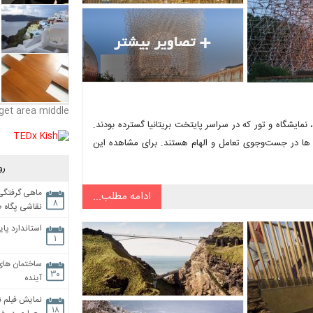
get area middle
 یک ماه گفت‌وگو، نمایشگاه و تور که در سراسر پایتخت بریتانیا گسترده بودند.
ن ها در جست‌وجوی تعامل و الهام هستند. برای مشاهده این
رو
ماهی گرفتگی،
ادامه مطلب...
۸
نقاشی پگاه 
استاندارد پای
۱
ساختمان های
۳۰
آینده
نمایش فیلم ن
۱۸