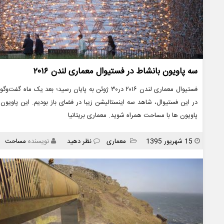
سه پاویون بانشاط در فستیوال معماری لندن ۲۰۱۶
فستیوال معماری لندن ۲۰۱۶ در۳۰ ژوئن به پایان رسید؛ بعد
در این فستیوال، شاهد سه اینستالیشن زیبا در فضای باز بودیم. این پاویو
پاویون ها با مساحت همراه شوید. معماری بریتانیا
انتشار
دسته
15 شهریور 1395
معماری
نظر دهید
نویسنده
مساحت
ها