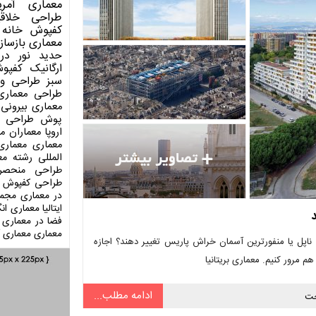
معماری آمری
طراحی
خلاق
کفپوش
خانه 
معماری
بازساز
حدید
نور در
ارگانیک
کفپو
سبز
طراحی وی
طراحی معماری
معماری بیرونی
پوش
طراحی د
اروپا
معماران م
معماری
معماری
المللی
رشته مع
طراحی منحصر
طراحی کفپوش
در معماری
مجمو
ایتالیا
معماری انگ
فضا در معماری
معماری
معماری آ
ی ناپل یا منفورترین آسمان خراش پاریس تغییر دهند؟ اجازه
هم مرور کنیم. معماری بریتانیا
ادامه مطلب...
ت