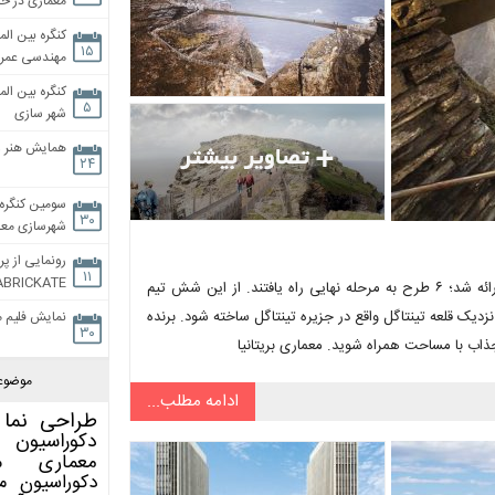
معماری در خان
کنگره بین الم
۱۵
مهندسی عمران
کنگره بین الم
۵
شهر سازی
همایش هنر و
۲۴
سومین کنگره 
۳۰
شهرسازی معاص
رونمایی از پر
۱۱
ABRICKATE
از بین ۱۳۷ طرحی که برای رقابت ساخت پل خط ساحلی کورنیش بریتانیا ارائه شد؛ ۶ طرح به مرحله نهایی راه یافتند. از این شش تیم
دیک قلعه تینتاگل واقع در جزیره تینتاگل ساخته شود. برنده
نمایش فلیم م
۳۰
موضوع
ادامه مطلب...
طراحی نما
دکوراسیون 
معماری
م
دکوراسیون
م