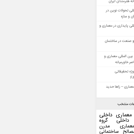
ه هنرمندان ایران
للی تحولات نوین در
 و سازه
للی پایداری در معماری و
 صنعت در ساختمان
بین المللی معماری و
ر خاورمیانه
وژه تحقیقاتی
F
عماری – زاها حدید
ات منتخب
معماری داخلی
داخلی
گروه
عماری مدرن
صالح ساختمانی