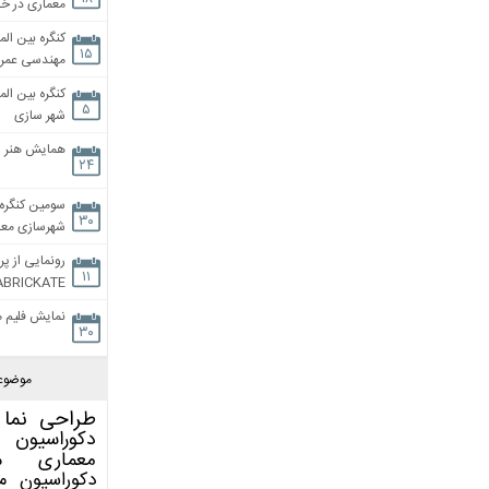
معماری در خان
کنگره بین الم
۱۵
مهندسی عمران
کنگره بین الم
۵
شهر سازی
همایش هنر و
۲۴
سومین کنگره 
۳۰
شهرسازی معاص
رونمایی از پر
۱۱
ABRICKATE
نمایش فلیم م
۳۰
موضوع
طراحی نما
دکوراسیون 
معماری
م
دکوراسیون
م