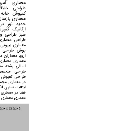
معماری آمری
طراحی
خلاق
کفپوش
خانه 
معماری
بازساز
حدید
نور در
ارگانیک
کفپو
سبز
طراحی وی
طراحی معماری
معماری بیرونی
پوش
طراحی د
اروپا
معماران م
معماری
معماری
المللی
رشته مع
طراحی منحصر
طراحی کفپوش
در معماری
مجمو
ایتالیا
معماری انگ
فضا در معماری
معماری
معماری آ