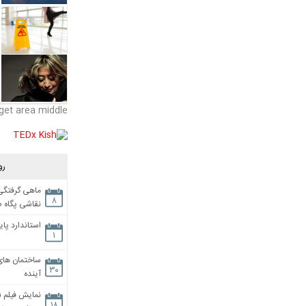
get area middle
رو
ماهی گرفتگی،
۸
نقاشی پگاه 
استاندارد پای
۱
ساختمان های
۳۰
آینده
نمایش فیلم ن
۱۸