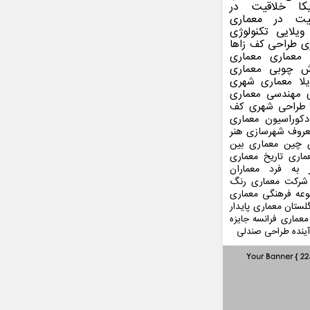
کا
خلاقیت در
یت در معماری
ویلایی
تکنولوژی
ی
طراحی کف
زاها
 معماری
معماری
ش چوبی
معماری
لا
معماری شهری
مهندسی معماری
طراحی شهری
کف
کوراسیون
معماری
عروف
شهرسازی
هنر
 چین
معماری بین
ماری
تاریخ معماری
 به فرد
معماران
شرکت معماری
رنگ
عه فرهنگی
معماری
لستان
معماری پایدار
معماری فرانسه
جایزه
ینده
طراحی صندلی