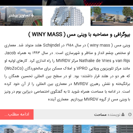
بیوگرافی و مصاحبه با وینی مس ( WINY MASS )
وینی مس ( winy mass ) در سال ۱۹۵۸ در Schijndel هلند متولد شد. معماری
او مختص چشم انداز و مناظر و شهرسازی است. در سال ۱۹۹۳ به همراه Jacob
van Rijs و Nathalie de Vries مرکز MVRDV را راه اندازی کرد. کارهای اولیه او
مانند مرکز تلویزیون ویلایی VPRO و املاک مسکن برای سالخوردگان (WoZoCo)
که هر دو در هلند قرار داشتند؛ بود. او در سطح بین المللی تحسین همگان را
برانگیخته و نقش رهبری MVRDV در معماری بین المللی را از آن خود کرده
است. در ادامه با مساحت همراه شوید تا به گفتگوی اختصاصی دیزاین بوم در ونیز
با وینی مس از گروه MVRDV بپردازیم. معماری آینده
ادامه مطلب...
نویسنده
مساحت