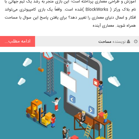
آموزش و طراحی معماری پرداخته است؛ این بازی منجر به رشد یک تیم جهانی با
نام بلاک ورکز ( BlockWorks )شده است. واقعاً یک بازی کامپیوتری می‌تواند
افکار و اعمال دنیای معماری را تغییر دهد؟ برای یافتن پاسخ این سوال با مساحت
همراه شوید. معماری آینده
ادامه مطلب...
نویسنده
مساحت