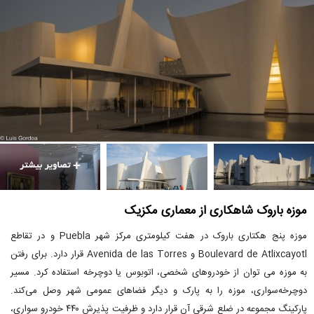
موزه باروک شاهکاری از معماری مکزیک
موزه پنج هکتاری باروک در هفت کیلومتری مرکز شهر Puebla و در تقاطع
Boulevard de Atlixcayotl و Avenida de las Torres قرار دارد. برای رفتن
به موزه می توان از خودروهای شخصی، اتوبوس یا دوچرخه استفاده کرد. مسیر
دوچرخه‌سواری، موزه را به پارک و دیگر فضاهای عمومی شهر وصل می‌کند.
پارکینگ مجموعه در ضلع شرقی آن قرار دارد و ظرفیت پذیرش ۴۴۰ خودرو سواری،