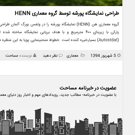
طراحی نمایشگاه پورشه توسط گروه معماری HENN
گروه معماری هن (HENN) نمایشگاه پورشه را در ولفس بورگ 
پارکی با زیربنای ۴۰۰ مترمربع و با هدف برپایی نمایشگاه 
(Autostdat) بسیارخیره کننده است. خطوط منحنینمایی پویا به این منظره داده است. طراحی نمایشگاه
انتشار
دسته
5 شهریور 1394
معماری
نظر دهید
نویسنده
مساحت
ها
عضویت در خبرنامه مساحت
با عضویت در خبرنامه؛ مطالب جدید، رویدادهای مهم و اخبار روز دنیای معم