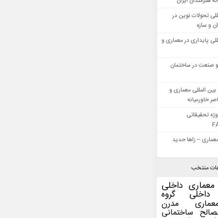
ه هنرمندان ایران
للی تحولات نوین در
 و سازه
للی پایداری در معماری و
 صنعت در ساختمان
بین المللی معماری و
ر خاورمیانه
وژه تحقیقاتی
F
عماری – زاها حدید
ات منتخب
معماری داخلی
داخلی
گروه
عماری مدرن
صالح ساختمانی