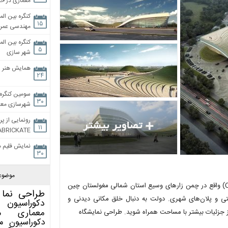
معماری در خان
کنگره بین الم
۱۵
مهندسی عمران
کنگره بین الم
۵
شهر سازی
همایش هنر و
۲۴
سومین کنگره 
۳۰
شهرسازی معاص
رونمایی از پر
۱۱
ABRICKATE
نمایش فلیم م
۳۰
موضوع
این یک مرکز برای برگزاری نمایشگاه‌های مختلف در شهر جدید اوتوگ (Otog) واقع در چمن زارهای وسیع استان شمالی مغولستان چین
طراحی نما
 و پلان‌های شهری. دولت به دنبال خلق مکانی دیدنی و
دکوراسیون 
معماری
م
از جزئیات بیشتر با مساحت همراه شوید. طراحی نمایشگاه
دکوراسیون
م