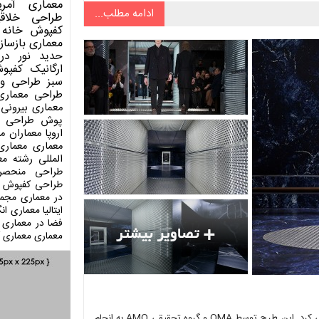
معماری آمری
ادامه مطلب...
طراحی
خلاق
کفپوش
خانه 
معماری
بازساز
حدید
نور در
ارگانیک
کفپو
سبز
طراحی وی
طراحی معماری
معماری بیرونی
پوش
طراحی د
اروپا
معماران م
معماری
معماری
المللی
رشته مع
طراحی منحصر
طراحی کفپوش
در معماری
مجمو
ایتالیا
معماری انگ
فضا در معماری
معماری
معماری آ
به تازگی پرادا (Prada) از طرح پاییزه و زمستانه 2015 در مکانی زیبا رونمایی کرد. این طرح توسط OMA و گروه تحقیقی AMO به انجام