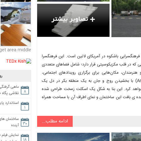
get area middle
 همکاری معماران توانا استودیو (Zeller & Moye) با تیم (FR-EE)، فرهنگسرایی باشکوه در آمریکای لاتین است. این فرهنگسرا
 که در قلب مکزیکوسیتی قرار دارد؛ شامل فضاهای متعددی
هنرمندان، مکان‌هایی برای برگزاری رویدادهای اجتماعی،
رو
استفاده‌های اقتصادی و فضاهای آموزشی است. ساختمان آرشیوو (Archivo) با بخشیدن روح و جان به یک منطقه بکر در دل یک
ماهی گرفتگی،
د خواهد کرد. این بنا به شکل یک اسکلت زمخت طراحی شده
۸
نقاشی پگاه 
ه ی بافت این ساختمان و نمای اطراف آن با مساحت همراه
استاندارد پای
۱
ساختمان های
ادامه مطلب...
۳۰
آینده
نمایش فیلم ن
۱۸