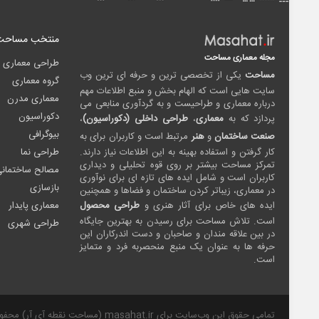
منتخب مساحت
مجله معماری مساحت
طراحی معماری
مساحت
یکی از تخصصی ترین و حرفه ای ترین وب
گروه معماری
سایت هایی است که الهام بخش و منبع اطلاعات مهم
معماری مدرن
درباره معماری و طراحیست و به گردآوری منابعی می
دکوراسیون
پردازد که به
معماری
،
طراحی داخلی (دکوراسیون)
،
بیوگرافی
صنعت ساختمان
و
هنر
مرتبط است و کاربران برای به
کار گرفتن و استفاده بهینه به این اطلاعات نیاز دارند.
طراحی نما
تمرکز مساحت بیشتر بر روی قوه تحلیلی و دیداری
مصالح ساختمان
کاربران است و شامل ایده های تازه ای برای نوآوری
بازسازی
در معماری، زیباتر کردن ساختمان و فضاها و همچنین
ایده های خاص برای آثار هنری و
طراحی محصول
معماری پایدار
است. تلاش مساحت برای رسیدن به بهترین جایگاه
طراحی شهری
در بین علاقه مندان و صاحبان و دست اندرکاران این
حرفه ها به عنوان یک منبع منحصربه فرد و متمایز
است.
تمامی حقوق این وب‌سایت برای masahat.ir (مساحت نقطه آی آر) محفوظ است.