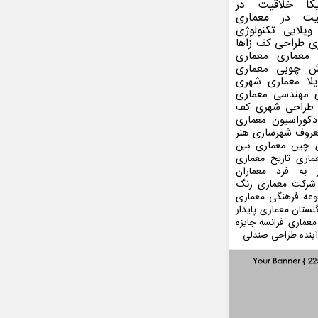
کا
خلاقیت در
یت در معماری
ویلایی
تکنولوژی
ی
طراحی کف
زاها
 معماری
معماری
ش چوبی
معماری
لا
معماری شهری
مهندسی معماری
طراحی شهری
کف
کوراسیون
معماری
عروف
شهرسازی
هنر
 چین
معماری بین
ماری
تاریخ معماری
 به فرد
معماران
شرکت معماری
رنگ
عه فرهنگی
معماری
لستان
معماری پایدار
معماری فرانسه
جایزه
ینده
طراحی صندلی