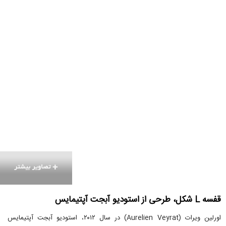
قفسه L شکل، طرحی از استودیو آبجت آپتیمایس
اورلین ویرات (Aurelien Veyrat) در سال ۲۰۱۲، استودیو آبجت آپتیمایس