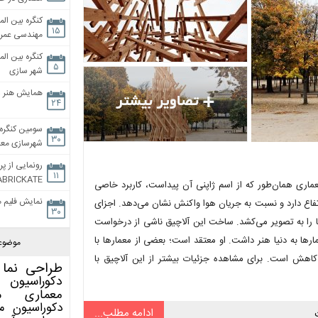
کنگره بین الم
۱۵
مهندسی عمران
کنگره بین الم
۵
شهر سازی
همایش هنر و
۲۴
سومین کنگره 
۳۰
شهرسازی معاص
رونمایی از پر
۱۱
ABRICKATE
اغ‌های تیولیرز (Tuileries) است. این اثر معماری همان‌طور که از اسم ژاپنی آن پیداست، کاربرد خاصی
نمایش فلیم م
 از صدها تکه چوب مختلف ساخته شده که در مجموع ۱۲ متر ارتفاع دارد و نسبت به جریان هوا واکنش نشان می‌دهد. اجزای
۳۰
ا را به تصویر می‌کشد. ساخت این آلاچیق ناشی از درخواست
دیرینه برای ورود معمارها به دنیا هنر داشت. او معتقد است؛ بعضی از معمارها با
موضوع
 کاهش است. برای مشاهده جزئیات بیشتر از این آلاچیق با
طراحی نما
دکوراسیون 
معماری
م
دکوراسیون
م
ادامه مطلب...