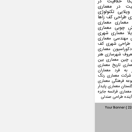
کا
خلاقیت در
یت در معماری
ویلایی
تکنولوژی
ی
طراحی کف
زاها
 معماری
معماری
ش چوبی
معماری
لا
معماری شهری
مهندسی معماری
طراحی شهری
کف
کوراسیون
معماری
عروف
شهرسازی
هنر
 چین
معماری بین
ماری
تاریخ معماری
 به فرد
معماران
شرکت معماری
رنگ
عه فرهنگی
معماری
لستان
معماری پایدار
معماری فرانسه
جایزه
ینده
طراحی صندلی