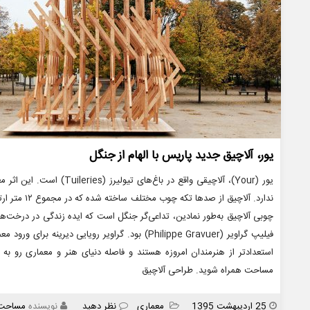
یور، آلاچیق جدید پاریس با الهام از جنگل
یور (Your)، آلاچیقی واقع در ب
ندارد. آلاچیق
چوبی آلاچیق به‌طور نمادین، تداعی‌گر جنگل است که ایده زندگی در درخت‌ه
فیلیپ گراویر (Philippe Gravuer) بود. گراویر رویایی 
استعدادتر از هنرمندان امروزه هستند و فاصله دنیای هنر و معماری رو به
مساحت همراه شوید. طراحی آلاچیق
انتشار
دسته
25 اردیبهشت 1395
معماری
نظر دهید
نویسنده
مساحت