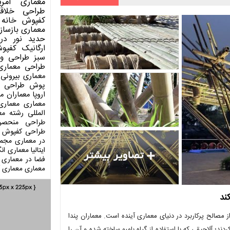
معماری آمری
طراحی
خلاق
کفپوش
خانه 
معماری
بازساز
حدید
نور در
ارگانیک
کفپو
سبز
طراحی وی
طراحی معماری
معماری بیرونی
پوش
طراحی د
اروپا
معماران م
معماری
معماری
المللی
رشته مع
طراحی منحصر
طراحی کفپوش
در معماری
مجمو
ایتالیا
معماری انگ
فضا در معماری
معماری
معماری آ
ند
، معتقد است که بامبو یکی از مصالح پرکاربرد در دنیای معماری آینده است. معماران پندا
د؛ آلاچیقی که با استفاده از گیاه بامبو ساخته شده و آن را