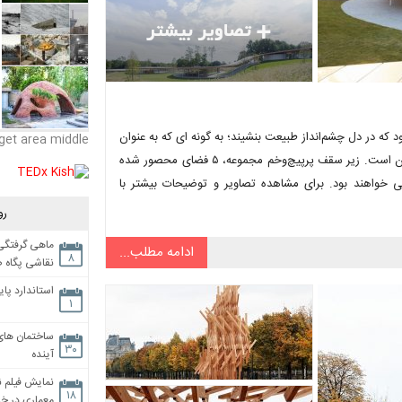
 طراحی بنایی به شکل رود بود که در دل چشم‌انداز طبیعت بنشیند؛ به گونه ای که به عنوان
get area middle
یک اثر معماری جلب‌توجه نکند و با دیدن آن اصلاً فکر نکنید که یک ساختمان است. زیر سقف پرپیچ‌وخم مجموعه، ۵ فضای محصور شده
ی خواهند بود. برای مشاهده تصاویر و توضیحات بیشتر با
رو
ماهی گرفتگی،
ادامه مطلب...
۸
نقاشی پگاه 
استاندارد پای
۱
ساختمان های
۳۰
آینده
نمایش فیلم ن
۱۸
معماری در خان