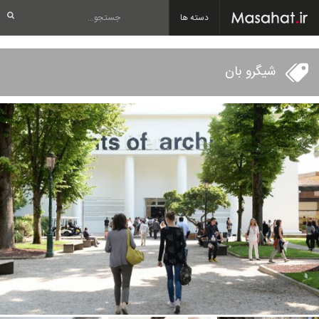
دسته ها
شیگرو بان