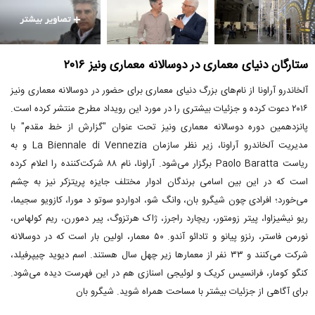
ستارگان دنیای معماری در دوسالانه معماری ونیز ۲۰۱۶
آلخاندرو آراونا از نام‌های بزرگ دنیای معماری برای حضور در دوسالانه معماری ونیز
۲۰۱۶ دعوت کرده و جزئیات بیشتری را در مورد این رویداد مطرح منتشر کرده است.
پانزدهمین دوره دوسالانه معماری ونیز تحت عنوان "گزارش از خط مقدم" با
مدیریت آلخاندرو آراونا، زیر نظر سازمان La Biennale di Vennezia و به
ریاست Paolo Baratta برگزار می‌شود. آراونا، نام ۸۸ شرکت‌کننده را اعلام کرده
است که در این بین اسامی برندگان ادوار مختلف جایزه پریتزکر نیز به چشم
می‌خورد؛ افرادی چون شیگرو بان، وانگ شو، ادواردو سوتو د مورا، کازویو سجیما،
ریو نیشیزاوا، پیتر زومتور، ریچارد راجرز، ژاک هرتزوگ، پیر دمورن، ریم کولهاس،
نورمن فاستر، رنزو پیانو و تادائو آندو. ۵۰ معمار، اولین بار است که در دوسالانه
شرکت می‌کنند و ۳۳ نفر از معمارها زیر چهل سال هستند. اسم دیوید چیپرفیلد،
کنگو کومار، فرانسیس کریک و لوئیجی اسنازی هم در این فهرست دیده می‌شود.
برای آگاهی از جزئیات بیشتر با مساحت همراه شوید. شیگرو بان