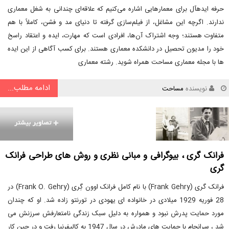
حرفه ایدهآل برای معمارهایی اشاره می‌کنیم که علاقه‌ای چندانی به شغل معماری
ندارند. اگرچه این مشاغل، از فیلم‌سازی گرفته تا دنیای مد و فشن، کاملاً با هم
متفاوت هستند؛ وجه اشتراک آن‌ها، افرادی است که مهارت، ایده و اعتقاد راسخ
خود را مدیون تحصیل در دانشکده معماری هستند. برای کسب آگاهی از این ایده
ها با مجله معماری مساحت همراه شوید. رشته معماری
ادامه مطلب...
نویسنده
مساحت
فرانک گری ، بیوگرافی و مبانی نظری و روش های طراحی فرانک
گری
فرانک گری (Frank Gehry) با نام کامل فرانک اوون گِری (Frank O. Gehry) در
28 فوریه 1929 میلادی در خانواده ای یهودی در تورنتو زاده شد. او که چندان
مورد حمایت پدرش نبود و همواره به دلیل سبک زندگی نامتعارفش سرزنش می
شد ، سرانجام با حمایت های مادرش در سال 1947 به کالیفرنیا رفت و در حین کار