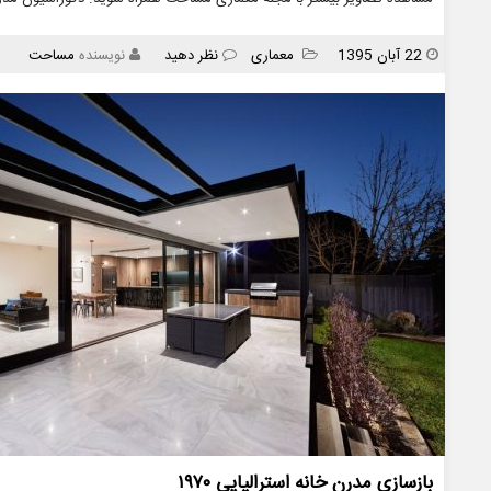
انتشار
دسته
22 آبان 1395
معماری
نظر دهید
نویسنده
مساحت
ها
بازسازی مدرن خانه استرالیایی ۱۹۷۰