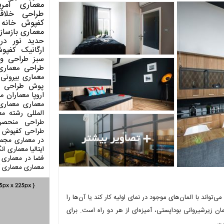
معماری آمری
طراحی
خلاق
کفپوش
خانه 
معماری
بازساز
حدید
نور در
ارگانیک
کفپو
سبز
طراحی وی
طراحی معماری
معماری بیرونی
پوش
طراحی د
اروپا
معماران م
معماری
معماری
المللی
رشته مع
طراحی منحصر
طراحی کفپوش
در معماری
مجمو
ایتالیا
معماری انگ
فضا در معماری
معماری
معماری آ
‌تواند با المان‌های موجود در نمای اولیه کار کند یا آن‌ها را
تمان زیرشیروانی بوداپستی، آمیزه‌ای از هر دو راه است. برای
رن