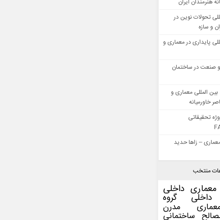
ه هنرمندان ایران
للی تحولات نوین در
 و سازه
للی پایداری در معماری و
 صنعت در ساختمان
بین المللی معماری و
ر خاورمیانه
وژه تحقیقاتی
F
عماری – زاها حدید
ات منتخب
معماری داخلی
داخلی
گروه
عماری مدرن
صالح ساختمانی