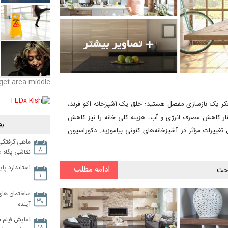
get area middle
ر فکر یک بازسازی مفصل هستید؛ خلق یک آشپزخانه اکو فرند،
ار کاهش مصرف انرژی و آب، هزینه کلی خانه را نیز کاهش
رو
غییرات مؤثر در آشپزخانه‌های کنونی بیاموزید. دکوراسیون
ماهی گرفتگی،
۸
نقاشی پگاه 
استاندارد پای
ادامه مطلب...
حت
۱
ساختمان های
۳۰
آینده
نمایش فیلم ن
۱۸