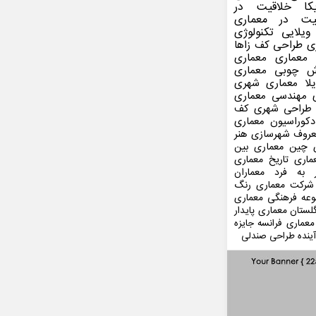
کا
خلاقیت در
یت در معماری
ویلایی
تکنولوژی
ی
طراحی کف
زاها
 معماری
معماری
ش چوبی
معماری
لا
معماری شهری
مهندسی معماری
طراحی شهری
کف
کوراسیون
معماری
عروف
شهرسازی
هنر
 چین
معماری بین
ماری
تاریخ معماری
 به فرد
معماران
شرکت معماری
رنگ
عه فرهنگی
معماری
لستان
معماری پایدار
معماری فرانسه
جایزه
ینده
طراحی صندلی