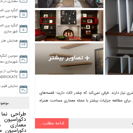
معماری در خان
کنگره بین الم
۱۵
مهندسی عمران
کنگره بین الم
۵
شهر سازی
همایش هنر و
۲۴
سومین کنگره 
۳۰
شهرسازی معاص
رونمایی از پر
۱۱
ABRICKATE
نمایش فلیم م
۳۰
ی نیاز دارند. فرقی نمی‌کند که چقدر اثاث دارید؛ قفسه‌های
د. برای مطالعه جزئیات بیشتر با مجله معماری مساحت همراه
موضوع
طراحی نما
دکوراسیون 
ادامه مطلب...
معماری
م
دکوراسیون
م