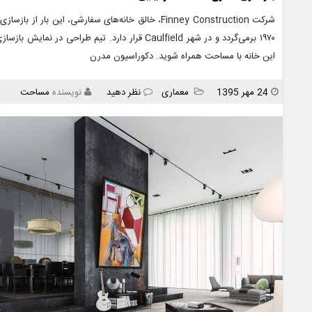
شرکت Finney Construction، خالق خانه‌های سفارشی، این 
۱۹۷۰ برمی‌گردد و در شهر Caulfield قرار دارد. تیم ط
این خانه با مساحت همراه شوید. دکوراسیون مدرن
انتشار
دسته
24 مهر 1395
معماری
نظر دهید
نویسنده
مساحت
ها