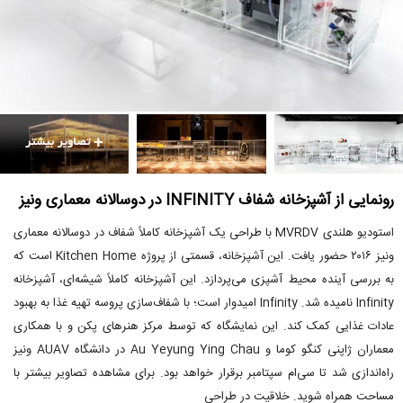
رونمایی از آشپزخانه شفاف INFINITY در دوسالانه معماری ونیز
استودیو هلندی MVRDV با طراحی یک آشپزخانه کاملاً شفاف در دوسالانه معماری
ونیز ۲۰۱۶ حضور یافت. این آشپزخانه، قسمتی از پروژه Kitchen Home است که
به بررسی آینده محیط آشپزی می‌پردازد. این آشپزخانه کاملاً شیشه‌ای، آشپزخانه
Infinity نامیده شد. Infinity امیدوار است؛ با شفاف‌سازی پروسه تهیه غذا به بهبود
عادات غذایی کمک کند. این نمایشگاه که توسط مرکز هنرهای پکن و با همکاری
معماران ژاپنی کنگو کوما و Au Yeyung Ying Chau در دانشگاه AUAV ونیز
راه‌اندازی شد تا سی‌ام سپتامبر برقرار خواهد بود. برای مشاهده تصاویر بیشتر با
مساحت همراه شوید. خلاقیت در طراحی