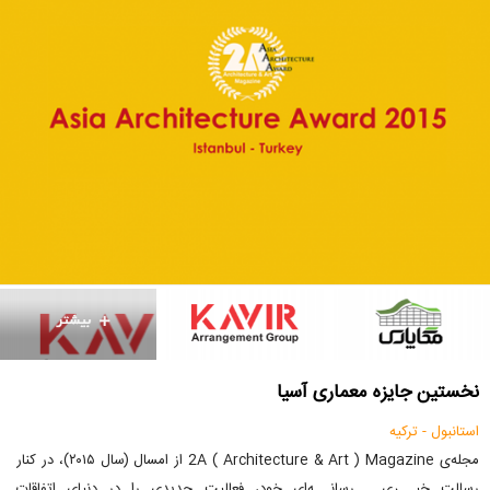
نخستین جایزه معماری آسیا‌
استانبول - ترکیه
مجله‌ی 2A ( Architecture & Art ) Magazine از امسال (سال ۲۰۱۵)، در کنار
رسالت خبـــری ـ رسانـــه‌ای خود، فعالیت جدیدی را در دنیای اتفاقات