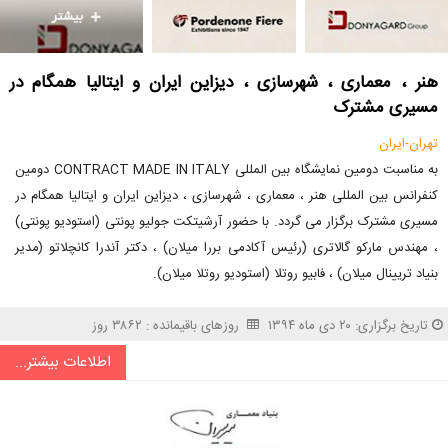
هنر ، معماری ، شهرسازی ، دیزاین ایران و ایتالیا همگام در
مسیری مشترک
تهران-ایران
به مناسبت دومین نمایشگاه بین المللی CONTRACT MADE IN ITALY دومین
کنفرانس بین المللی هنر ، معماری ، شهرسازی ، دیزاین ایران و ایتالیا همگام در
مسیری مشترک برگزار می گردد. با حضور آرشیتکت جولیو پونتی (استودیو پونتی)
، مهندس مارکو گالاتری (رئیس آکادمی بررا میلان) ، دکتر آندرا کانچلاتو (مدیر
بنیاد تریینال میلان) ، فابیو روتلا (استودیو روتلا میلان).
تاریخ برگزاری: ۲۰ دی ماه ۱۳۹۴
روزهای باقیمانده : ۳۸۶۲ روز
اطلاعات بیشتر...