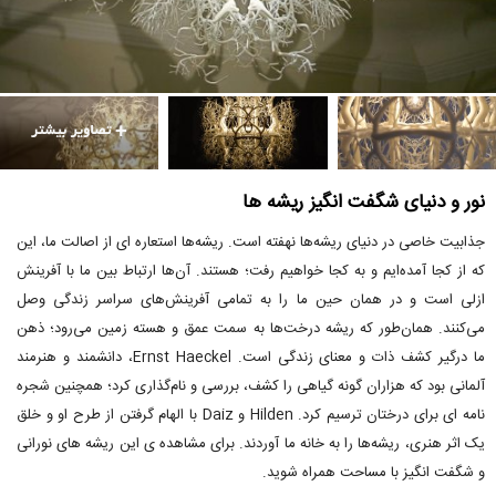
نور و دنیای شگفت انگیز ریشه ها
جذابیت خاصی در دنیای ریشه‌ها نهفته است. ریشه‌ها استعاره ای از اصالت ما، این
که از کجا آمده‌ایم و به کجا خواهیم رفت؛ هستند. آن‌ها ارتباط بین ما با آفرینش
ازلی است و در همان حین ما را به تمامی آفرینش‌های سراسر زندگی وصل
می‌کنند. همان‌طور که ریشه درخت‌ها به سمت عمق و هسته زمین می‌رود؛ ذهن
ما درگیر کشف ذات و معنای زندگی است. Ernst Haeckel، دانشمند و هنرمند
آلمانی بود که هزاران گونه گیاهی را کشف، بررسی و نام‌گذاری کرد؛ همچنین شجره
نامه ای برای درختان ترسیم کرد. Hilden و Daiz با الهام گرفتن از طرح او و خلق
یک اثر هنری، ریشه‌ها را به خانه ما آوردند. برای مشاهده ی این ریشه های نورانی
و شگفت انگیز با مساحت همراه شوید.