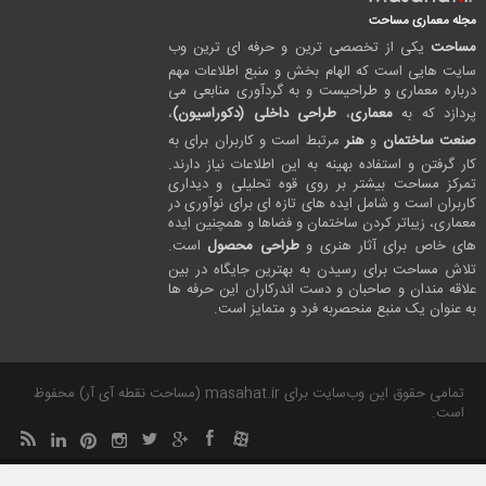
مجله معماری مساحت
مساحت
یکی از تخصصی ترین و حرفه ای ترین وب
سایت هایی است که الهام بخش و منبع اطلاعات مهم
درباره معماری و طراحیست و به گردآوری منابعی می
پردازد که به
معماری
،
طراحی داخلی (دکوراسیون)
،
صنعت ساختمان
و
هنر
مرتبط است و کاربران برای به
کار گرفتن و استفاده بهینه به این اطلاعات نیاز دارند.
تمرکز مساحت بیشتر بر روی قوه تحلیلی و دیداری
کاربران است و شامل ایده های تازه ای برای نوآوری در
معماری، زیباتر کردن ساختمان و فضاها و همچنین ایده
های خاص برای آثار هنری و
طراحی محصول
است.
تلاش مساحت برای رسیدن به بهترین جایگاه در بین
علاقه مندان و صاحبان و دست اندرکاران این حرفه ها
به عنوان یک منبع منحصربه فرد و متمایز است.
تمامی حقوق این وب‌سایت برای masahat.ir (مساحت نقطه آی آر) محفوظ
است.