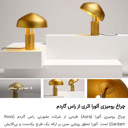
چراغ رومیزی آئورا اثری از راس گاردم
چراغ رومیزی آئورا (Aura) طرحی از شرکت ملبورنی راس گاردم (Ross
Gardam) است. آئورا تحقق رویایی مبنی بر ارائه یک طرح یکدست و بی‌آلایش