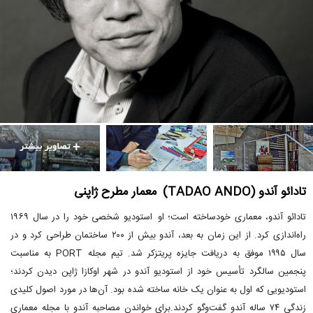
تادائو آندو (TADAO ANDO) معمار مطرح ژاپنی
تادائو آندو، معماری خودساخته است؛ او استودیو شخصی خود را در سال ۱۹۶۹
راه‌اندازی کرد. از این زمان به بعد، آندو بیش از ۲۰۰ ساختمان طراحی کرد و در
سال ۱۹۹۵ موفق به دریافت جایزه پریتزکر شد. تیم مجله PORT به مناسبت
پنجمین سالگرد تأسیس خود از استودیو آندو در شهر اوکازا ژاپن دیدن کردند؛
استودیویی که اول به عنوان یک خانه ساخته شده بود. آن‌ها در مورد اصول کلیدی
زندگی ۷۴ ساله آندو گفت‌وگو کردند.برای خواندن مصاحبه آندو با مجله معماری