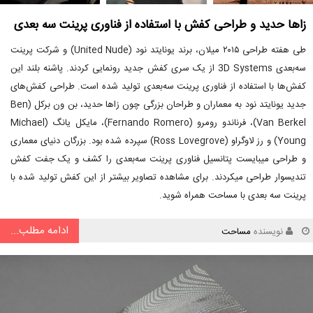
زاها حدید و طراحی کفش با استفاده از فناوری پرینت سه بعدی
طی هفته طراحی ۲۰۱۵ میلان، برند یونایتد نود (United Nude) و شرکت پرینت
سه‌بعدی 3D Systems از یک سری کفش جدید رونمایی کردند. پاشنه بلند این
کفش‌ها با استفاده از فناوری پرینت سه‌بعدی تولید شده است. طراحی کفش‌های
جدید یونایتد نود به معماران و طراحان بزرگی چون زاها حدید، بن ون برکل (Ben
Van Berkel)، فرناندو رومرو (Fernando Romero)، مایکل یانگ (Michael
Young) و رز لاوگراو (Ross Lovegrove) سپرده شده بود. بزرگان دنیای معماری
و طراحی میبایست پتانسیل فناوری پرینت سه‌بعدی را کشف و یک جفت کفش
تندیسوار طراحی میکردند. برای مشاهده تصاویر بیشتر از این کفش تولید شده با
پرینت سه بعدی با مساحت همراه شوید.
ادامه مطلب...
نویسنده
مساحت