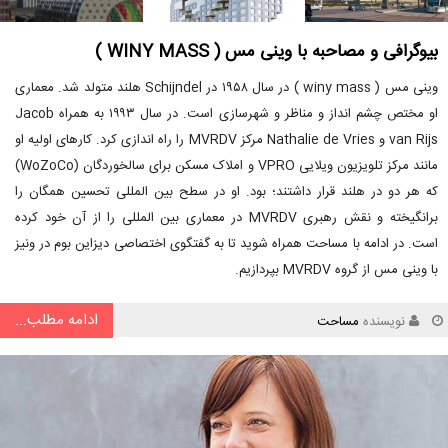
بیوگرافی و مصاحبه با وینی مس ( WINY MASS )
وینی مس ( winy mass ) در سال ۱۹۵۸ در Schijndel هلند متولد شد. معماری
او مختص چشم انداز و مناظر و شهرسازی است. در سال ۱۹۹۳ به همراه Jacob
van Rijs و Nathalie de Vries مرکز MVRDV را راه اندازی کرد. کارهای اولیه او
مانند مرکز تلویزیون ویلایی VPRO و املاک مسکن برای سالخوردگان (WoZoCo)
که هر دو در هلند قرار داشتند؛ بود. او در سطح بین المللی تحسین همگان را
برانگیخته و نقش رهبری MVRDV در معماری بین المللی را از آن خود کرده
است. در ادامه با مساحت همراه شوید تا به گفتگوی اختصاصی دیزاین بوم در ونیز
با وینی مس از گروه MVRDV بپردازیم.
ادامه مطلب...
نویسنده
مساحت